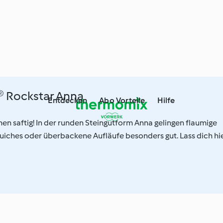
 Rockstar Anna
Entdecken
Abo Vorteile
Hilfe
nen saftig! In der runden Steingutform Anna gelingen flaumige
uiches oder überbackene Aufläufe besonders gut. Lass dich hi