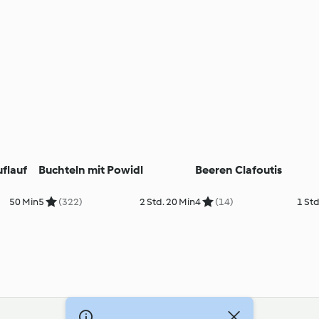
flauf
Buchteln mit Powidl
Beeren Clafoutis
50 Min
5
(322)
2 Std. 20 Min
4
(14)
1 Std