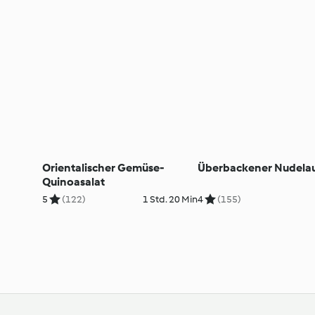
Orientalischer Gemüse-
Überbackener Nudelau
Quinoasalat
5
(122)
1 Std. 20 Min
4
(155)