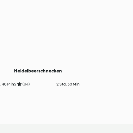
Heidelbeerschnecken
. 40 Min
5
(84)
2 Std. 30 Min