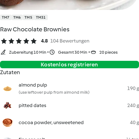
TM7
TM6
TM5
TM31
Raw Chocolate Brownies
4.8
104 Bewertungen
Zubereitung 10 Min
Gesamt 30 Min
20 pieces
Kostenlos registrieren
Zutaten
almond pulp
190 g
(use leftover pulp from almond milk)
pitted dates
240 g
cocoa powder, unsweetened
40 g