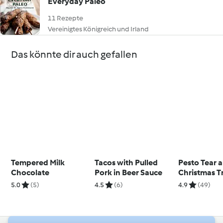
Everyday Paleo
11 Rezepte
Vereinigtes Königreich und Irland
Das könnte dir auch gefallen
Tempered Milk
Tacos with Pulled
Pesto Tear 
Chocolate
Pork in Beer Sauce
Christmas T
5.0
(5)
4.5
(6)
4.9
(49)