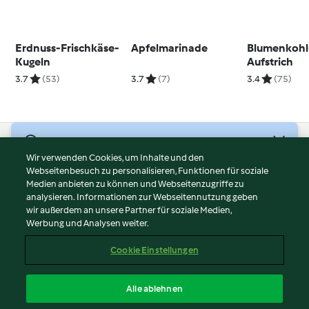
Erdnuss-Frischkäse-
Apfelmarinade
Blumenkohl
Kugeln
Aufstrich
3.7
(53)
3.7
(7)
3.4
(75)
© Copyright 2026
Wir verwenden Cookies, um Inhalte und den
Webseitenbesuch zu personalisieren, Funktionen für soziale
Nutzungsbedingungen
Medien anbieten zu können und Webseitenzugriffe zu
Datenschutzrichtlinien
analysieren. Informationen zur Webseitennutzung geben
Disclaimer
wir außerdem an unsere Partner für soziale Medien,
Werbung und Analysen weiter.
Impressum
Cookies
Cookie Einstellungen
Inhalt melden
Vertrag widerrufen
Alle ablehnen
Erklärung zur Barrierefreiheit