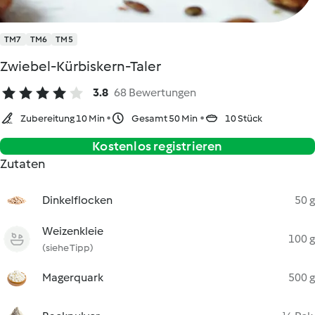
TM7
TM6
TM5
Zwiebel-Kürbiskern-Taler
3.8
68 Bewertungen
Zubereitung 10 Min
Gesamt 50 Min
10 Stück
Kostenlos registrieren
Zutaten
Dinkelflocken
50 g
Weizenkleie
100 g
(siehe Tipp)
Magerquark
500 g