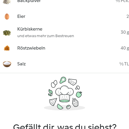
Backpulver
½ Pck.
Eier
2
Kürbiskerne
30 g
und etwas mehr zum Bestreuen
Röstzwiebeln
40 g
Salz
½ TL
Gefällt dir, was du siehst?