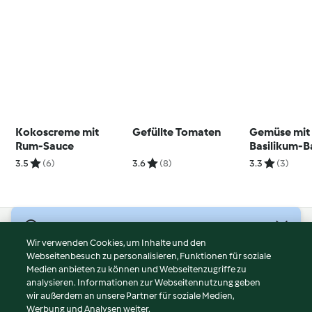
Kokoscreme mit
Gefüllte Tomaten
Gemüse mit
Rum-Sauce
Basilikum-B
Fredda
3.5
(6)
3.6
(8)
3.3
(3)
© Copyright 2026
Wir verwenden Cookies, um Inhalte und den
Webseitenbesuch zu personalisieren, Funktionen für soziale
Nutzungsbedingungen
Medien anbieten zu können und Webseitenzugriffe zu
Datenschutzrichtlinien
analysieren. Informationen zur Webseitennutzung geben
Disclaimer
wir außerdem an unsere Partner für soziale Medien,
Werbung und Analysen weiter.