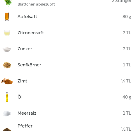
2 Stängel
Blättchen abgezupft
Apfelsaft
80 g
Zitronensaft
2 TL
Zucker
2 TL
Senfkörner
1 TL
Zimt
¼ TL
Öl
40 g
Meersalz
1 TL
Pfeffer
½ TL