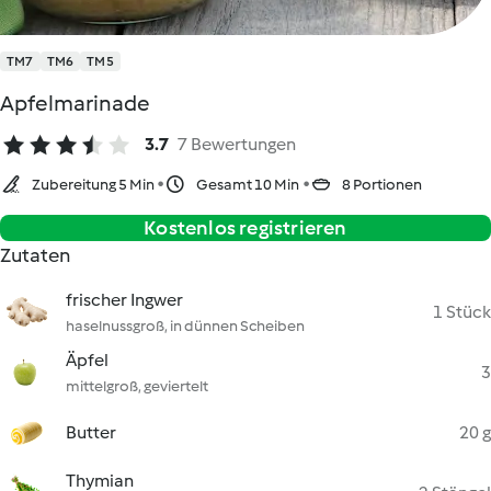
TM7
TM6
TM5
Apfelmarinade
3.7
7 Bewertungen
Zubereitung 5 Min
Gesamt 10 Min
8 Portionen
Kostenlos registrieren
Zutaten
frischer Ingwer
1 Stück
haselnussgroß, in dünnen Scheiben
Äpfel
3
mittelgroß, geviertelt
Butter
20 g
Thymian