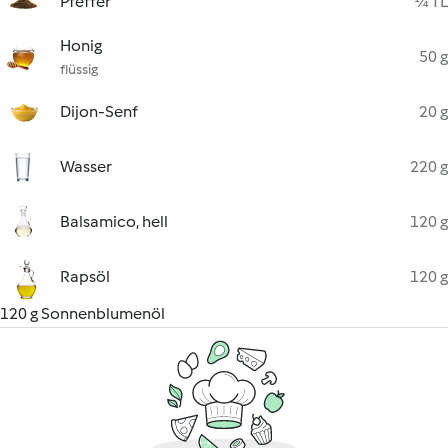
Pfeffer
¼ TL
Honig
50 g
flüssig
Dijon-Senf
20 g
Wasser
220 g
Balsamico, hell
120 g
Rapsöl
120 g
120 g Sonnenblumenöl