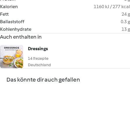
Kalorien
1160 kJ / 277 kcal
Fett
24 g
Ballaststoff
0.3 g
Kohlenhydrate
13 g
Auch enthalten in
Dressings
14 Rezepte
Deutschland
Das könnte dir auch gefallen