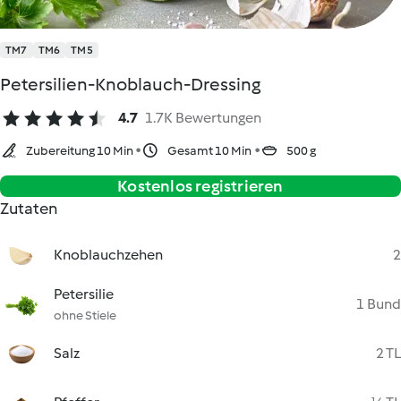
TM7
TM6
TM5
Petersilien-Knoblauch-Dressing
4.7
1.7K Bewertungen
Zubereitung 10 Min
Gesamt 10 Min
500 g
Kostenlos registrieren
Zutaten
Knoblauchzehen
2
Petersilie
1 Bund
ohne Stiele
Salz
2 TL