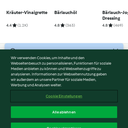
Kräuter-Vinaigrette
Bärlauchöl
Bärlauch-Jo
Dressing
4.4
(1.2K)
4.8
(363)
4.8
(469)
© Copyright 2026
Wir verwenden Cookies, um Inhalte und den
Webseitenbesuch zu personalisieren, Funktionen für soziale
Nutzungsbedingungen
Medien anbieten zu können und Webseitenzugriffe zu
Datenschutzrichtlinien
analysieren. Informationen zur Webseitennutzung geben
Disclaimer
wir außerdem an unsere Partner für soziale Medien,
Werbung und Analysen weiter.
Impressum
Cookies
Cookie Einstellungen
Inhalt melden
Vertrag widerrufen
Alle ablehnen
Erklärung zur Barrierefreiheit