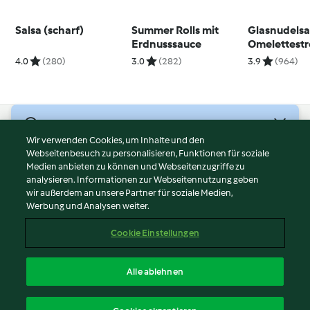
Salsa (scharf)
Summer Rolls mit
Glasnudelsa
Erdnusssauce
Omelettestr
4.0
(280)
3.0
(282)
3.9
(964)
© Copyright 2026
Wir verwenden Cookies, um Inhalte und den
Webseitenbesuch zu personalisieren, Funktionen für soziale
Nutzungsbedingungen
Medien anbieten zu können und Webseitenzugriffe zu
Datenschutzrichtlinien
analysieren. Informationen zur Webseitennutzung geben
Disclaimer
wir außerdem an unsere Partner für soziale Medien,
Werbung und Analysen weiter.
Impressum
Cookies
Cookie Einstellungen
Inhalt melden
Vertrag widerrufen
Alle ablehnen
Erklärung zur Barrierefreiheit