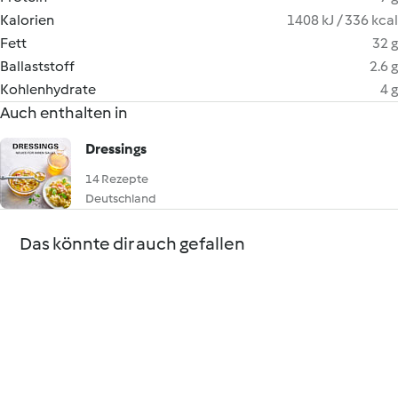
Kalorien
1408 kJ / 336 kcal
Fett
32 g
Ballaststoff
2.6 g
Kohlenhydrate
4 g
Auch enthalten in
Dressings
14 Rezepte
Deutschland
Das könnte dir auch gefallen