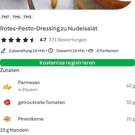
TM7
TM6
TM5
Rotes-Pesto-Dressing zu Nudelsalat
4.7
371 Bewertungen
Zubereitung 10 Min
Gesamt 10 Min
4 Portionen
Kostenlos registrieren
Zutaten
Parmesan
60 g
in Stücken
getrocknete Tomaten
50 g
Pinienkerne
20 g
20 g Mandeln