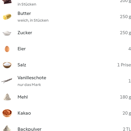
200 g
in Stücken
Butter
250 g
weich, in Stücken
Zucker
250 g
Eier
4
Salz
1 Prise
Vanilleschote
1
nur das Mark
Mehl
180 g
Kakao
20 g
Backpulver
2 TL