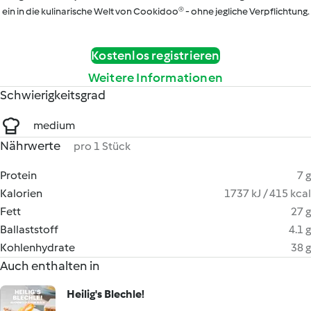
ein in die kulinarische Welt von Cookidoo® - ohne jegliche Verpflichtung.
Kostenlos registrieren
Weitere Informationen
Schwierigkeitsgrad
medium
Nährwerte
pro 1 Stück
Protein
7 g
Kalorien
1737 kJ / 415 kcal
Fett
27 g
Ballaststoff
4.1 g
Kohlenhydrate
38 g
Auch enthalten in
Heilig's Blechle!