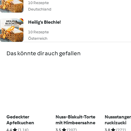
10 Rezepte
Deutschland
Heilig's Blechle!
10 Rezepte
Österreich
Das könnte dir auch gefallen
Gedeckter
Nuss-Biskuit-Torte
Nussstangerl
Apfelkuchen
mit Himbeersahne
ruckizucki
4.4
(1.1K)
3.5
(207)
3.8
(272)