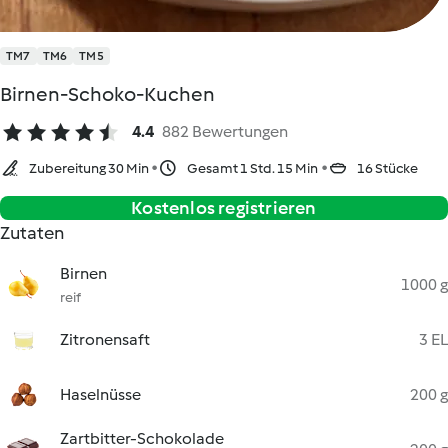
TM7
TM6
TM5
Birnen-Schoko-Kuchen
4.4
882 Bewertungen
Zubereitung 30 Min
Gesamt 1 Std. 15 Min
16 Stücke
Kostenlos registrieren
Zutaten
Birnen
1000 g
reif
Zitronensaft
3 EL
Haselnüsse
200 g
Zartbitter-Schokolade