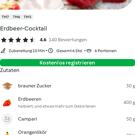
TM7
TM6
TM5
Erdbeer-Cocktail
4.6
140 Bewertungen
Zubereitung 10 Min
Gesamt 6 Std.
6 Portionen
Kostenlos registrieren
Zutaten
brauner Zucker
30 g
Erdbeeren
400 g
halbiert, und etwas mehr zum Dekorieren
Campari
50 g
Orangenlikör