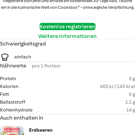
Registriere dich jetzt und erhalte ein kostenloses 30-Tage Abo. Tauche
ein in die kulinarische Welt von Cookidoo® - ohne jegliche Verpflichtung.
Kostenlos registrieren
Weitere Informationen
Schwierigkeitsgrad
einfach
Nährwerte
pro 1 Portion
Protein
0 g
Kalorien
602 kJ / 143 kcal
Fett
0 g
Ballaststoff
1.1 g
Kohlenhydrate
14 g
Auch enthalten in
Erdbeeren