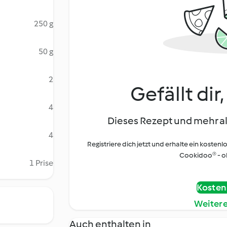
250 g
50 g
2
Gefällt dir
4
Dieses Rezept und mehr al
4
Registriere dich jetzt und erhalte ein kostenl
Cookidoo® - oh
1 Prise
Kostenl
Weiter
Auch enthalten in