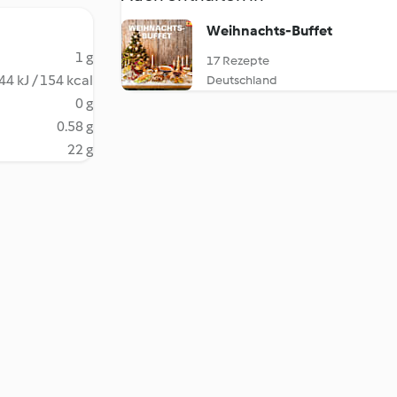
Weihnachts-Buffet
1 g
17 Rezepte
44 kJ / 154 kcal
Deutschland
0 g
0.58 g
22 g