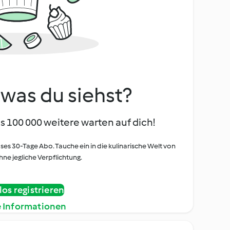
, was du siehst?
s 100 000 weitere warten auf dich!
oses 30-Tage Abo. Tauche ein in die kulinarische Welt von
ne jegliche Verpflichtung.
os registrieren
e Informationen