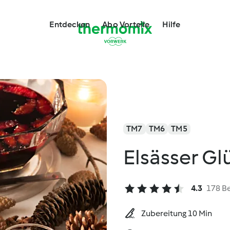
Entdecken
Abo Vorteile
Hilfe
TM7
TM6
TM5
Elsässer G
4.3
178 B
Zubereitung 10 Min