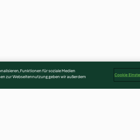
alisieren, Funktionen für soziale Medien
Cookie Einst
onen zur Webseitennutzung geben wir außerdem
ucchini-
Black-Tiger-Salat
Scharfes Rindfl