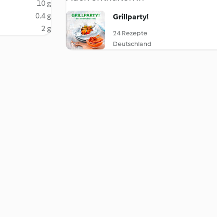
10 g
0.4 g
Grillparty!
2 g
24 Rezepte
Deutschland