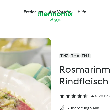
Entdecken
Abo Vorteile
Hilfe
TM7
TM6
TM5
Rosmarinma
Rindfleisch
4.5
28 Be
Zubereitung 5 Min