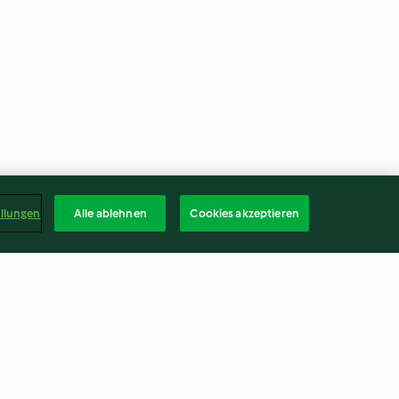
ellungen
Alle ablehnen
Cookies akzeptieren
eischpesto
Elsässer Glühwein