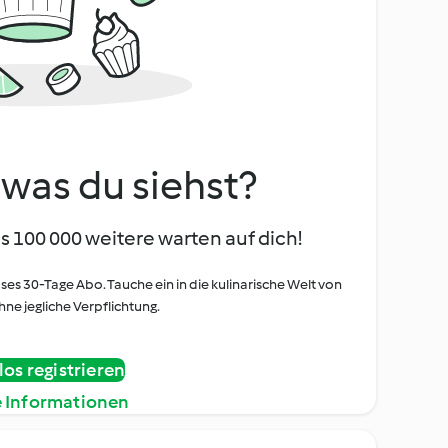
, was du siehst?
s 100 000 weitere warten auf dich!
oses 30-Tage Abo. Tauche ein in die kulinarische Welt von
ne jegliche Verpflichtung.
os registrieren
e Informationen