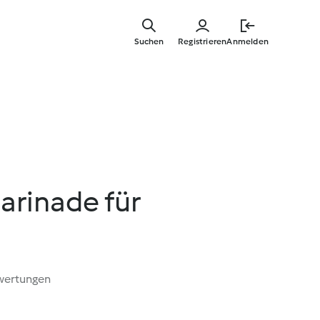
Zum
Hauptinha
Suchen
Registrieren
Anmelden
springen
rinade für
wertungen