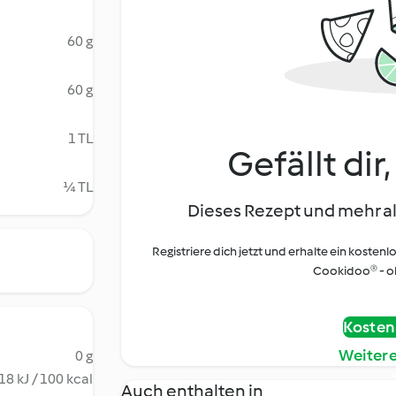
60 g
60 g
1 TL
Gefällt dir
¼ TL
Dieses Rezept und mehr al
Registriere dich jetzt und erhalte ein kostenl
Cookidoo® - oh
Kostenl
Weiter
0 g
18 kJ / 100 kcal
Auch enthalten in