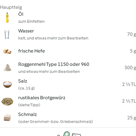
Hauptteig
Öl
zum Einfetten
Wasser
70 g
kalt, und etwas mehr zum Bearbeiten
frische Hefe
5 g
Roggenmehl Type 1150 oder 960
300 g
und etwas mehr zum Bearbeiten
Salz
2 ½ TL
(ca. 15 g)
rustikales Brotgewürz
2 ½ TL
(siehe Tipp)
Schmalz
25 g
(oder Grammel- bzw. Griebenschmalz)