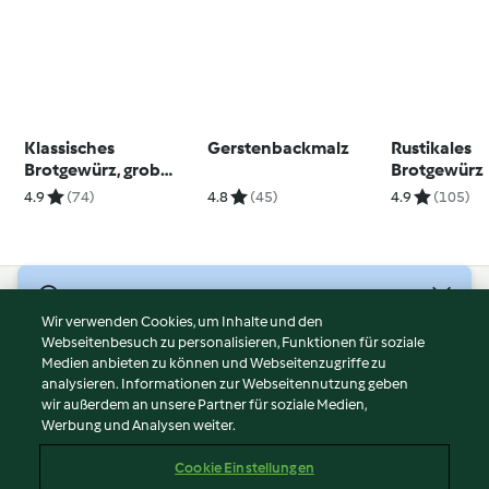
Klassisches
Gerstenbackmalz
Rustikales
Brotgewürz, grob
Brotgewürz
geschrotet
4.9
(74)
4.8
(45)
4.9
(105)
© Copyright 2026
Wir verwenden Cookies, um Inhalte und den
Webseitenbesuch zu personalisieren, Funktionen für soziale
Nutzungsbedingungen
Medien anbieten zu können und Webseitenzugriffe zu
Datenschutzrichtlinien
analysieren. Informationen zur Webseitennutzung geben
Disclaimer
wir außerdem an unsere Partner für soziale Medien,
Werbung und Analysen weiter.
Impressum
Cookies
Cookie Einstellungen