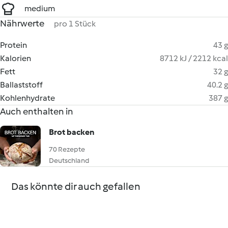
medium
Nährwerte
pro 1 Stück
Protein
43 g
Kalorien
8712 kJ / 2212 kcal
Fett
32 g
Ballaststoff
40.2 g
Kohlenhydrate
387 g
Auch enthalten in
Brot backen
70 Rezepte
Deutschland
Das könnte dir auch gefallen