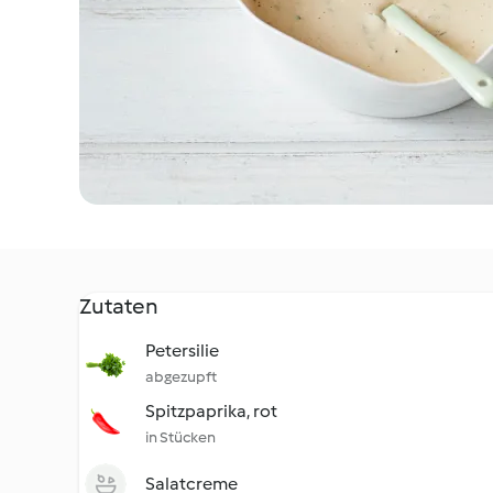
Zutaten
Petersilie
abgezupft
Spitzpaprika, rot
in Stücken
Salatcreme