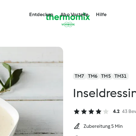
Entdecken
Abo Vorteile
Hilfe
TM7
TM6
TM5
TM31
Inseldressi
4.2
43 Be
Zubereitung 5 Min