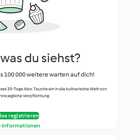
, was du siehst?
s 100 000 weitere warten auf dich!
oses 30-Tage Abo. Tauche ein in die kulinarische Welt von
ne jegliche Verpflichtung.
os registrieren
e Informationen