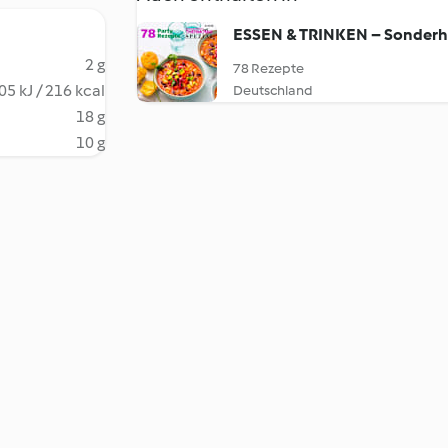
ESSEN & TRINKEN – Sonderh
2 g
78 Rezepte
05 kJ / 216 kcal
Deutschland
18 g
10 g