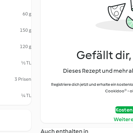
60 g
150 g
120 g
Gefällt dir
½ TL
Dieses Rezept und mehr al
3 Prisen
Registriere dich jetzt und erhalte ein kostenl
Cookidoo® - oh
¼ TL
Kostenl
Weiter
Auch enthalten in