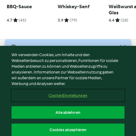
BBQ-Sauce
Whiskey-Senf
Weißwurst 
Glas
4.7
(45)
3.9
(79)
4.4
(28)
© Copyright 2026
Wir verwenden Cookies, um Inhalte und den
Webseitenbesuch zu personalisieren, Funktionen für soziale
Nutzungsbedingungen
Medien anbieten zu können und Webseitenzugriffe zu
Datenschutzrichtlinien
analysieren. Informationen zur Webseitennutzung geben
Disclaimer
wir außerdem an unsere Partner für soziale Medien,
Werbung und Analysen weiter.
Impressum
Cookies
Cookie Einstellungen
Inhalt melden
Vertrag widerrufen
Alle ablehnen
Erklärung zur Barrierefreiheit
Deutsch
Cookies akzeptieren