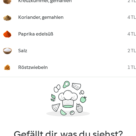
Kreuzkümmel, gemahlen
2 TL
Koriander, gemahlen
4 TL
Paprika edelsüß
4 TL
Salz
2 TL
Röstzwiebeln
1 TL
Gefällt dir, was du siehst?