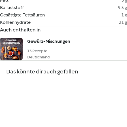
Fett
5 g
Ballaststoff
9.3 g
Gesättigte Fettsäuren
1 g
Kohlenhydrate
21 g
Auch enthalten in
Gewürz-Mischungen
13 Rezepte
Deutschland
Das könnte dir auch gefallen