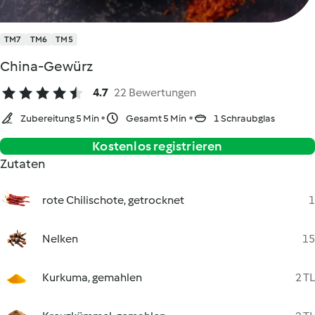
TM7
TM6
TM5
China-Gewürz
4.7
22 Bewertungen
Zubereitung 5 Min
Gesamt 5 Min
1 Schraubglas
Kostenlos registrieren
Zutaten
rote Chilischote, getrocknet
1
Nelken
15
Kurkuma, gemahlen
2 TL