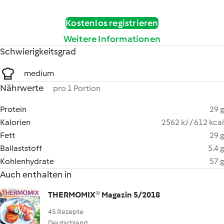
Kostenlos registrieren
Weitere Informationen
Schwierigkeitsgrad
medium
Nährwerte
pro 1 Portion
Protein
29 g
Kalorien
2562 kJ / 612 kcal
Fett
29 g
Ballaststoff
5.4 g
Kohlenhydrate
57 g
Auch enthalten in
THERMOMIX® Magazin 5/2018
45 Rezepte
Deutschland