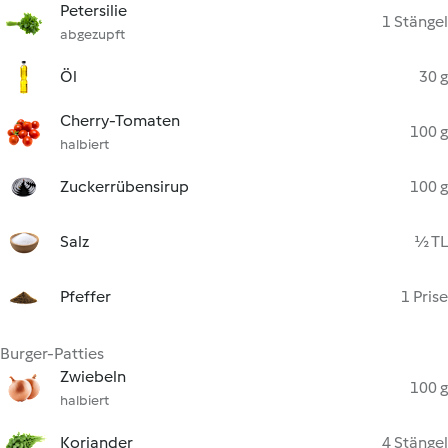
Petersilie
1 Stängel
abgezupft
Öl
30 g
Cherry-Tomaten
100 g
halbiert
Zuckerrübensirup
100 g
Salz
½ TL
Pfeffer
1 Prise
Burger-Patties
Zwiebeln
100 g
halbiert
Koriander
4 Stängel