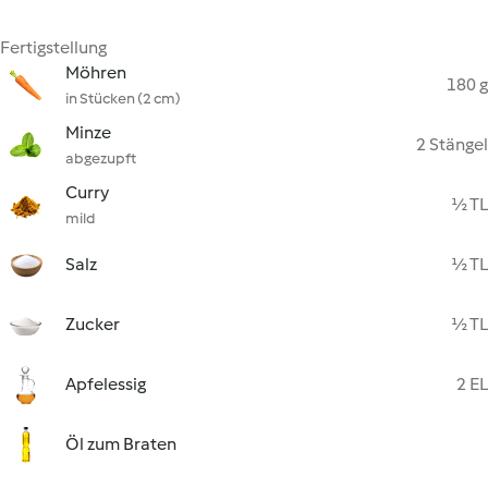
Fertigstellung
Möhren
180 g
in Stücken (2 cm)
Minze
2 Stängel
abgezupft
Curry
½ TL
mild
Salz
½ TL
Zucker
½ TL
Apfelessig
2 EL
Öl zum Braten