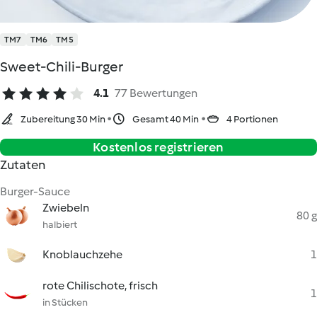
TM7
TM6
TM5
Sweet-Chili-Burger
4.1
77 Bewertungen
Zubereitung 30 Min
Gesamt 40 Min
4 Portionen
Kostenlos registrieren
Zutaten
Burger-Sauce
Zwiebeln
80 g
halbiert
Knoblauchzehe
1
rote Chilischote, frisch
1
in Stücken