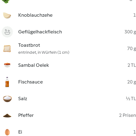
Knoblauchzehe
1
Geflügelhackfleisch
300 g
Toastbrot
70 g
entrindet, in Würfeln (1 cm)
Sambal Oelek
2 TL
Fischsauce
20 g
Salz
½ TL
Pfeffer
2 Prisen
Ei
1