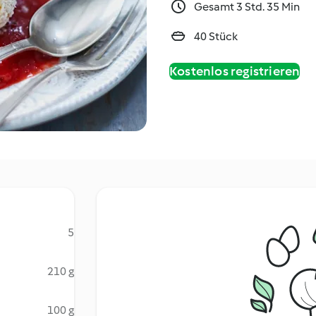
Gesamt 3 Std. 35 Min
40 Stück
Kostenlos registrieren
5
210 g
100 g