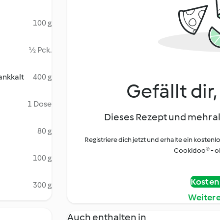
100 g
½ Pck.
ankkalt
400 g
Gefällt dir
1 Dose
Dieses Rezept und mehr al
80 g
Registriere dich jetzt und erhalte ein kostenl
Cookidoo® - oh
100 g
Kostenl
300 g
Weiter
Auch enthalten in