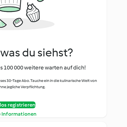
, was du siehst?
s 100 000 weitere warten auf dich!
oses 30-Tage Abo. Tauche ein in die kulinarische Welt von
ne jegliche Verpflichtung.
os registrieren
e Informationen