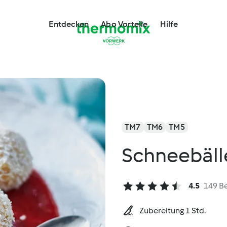
Entdecken
Abo Vorteile
Hilfe
TM7
TM6
TM5
Schneebäll
4.5
149 B
Zubereitung 1 Std.