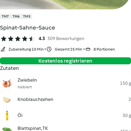
TM7
TM6
TM5
Spinat-Sahne-Sauce
4.3
309 Bewertungen
Zubereitung 10 Min
Gesamt 25 Min
8 Portionen
Kostenlos registrieren
Zutaten
Zwiebeln
150 g
halbiert
Knoblauchzehen
2
Öl
30 g
Blattspinat, TK