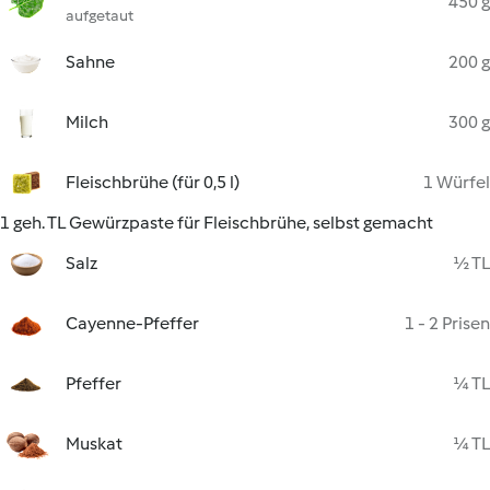
450 g
aufgetaut
Sahne
200 g
Milch
300 g
Fleischbrühe (für 0,5 l)
1 Würfel
1 geh. TL Gewürzpaste für Fleischbrühe, selbst gemacht
Salz
½ TL
Cayenne-Pfeffer
1 - 2 Prisen
Pfeffer
¼ TL
Muskat
¼ TL