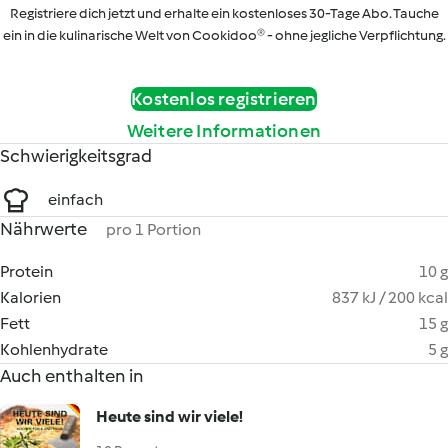
Registriere dich jetzt und erhalte ein kostenloses 30-Tage Abo. Tauche
ein in die kulinarische Welt von Cookidoo® - ohne jegliche Verpflichtung.
Kostenlos registrieren
Weitere Informationen
Schwierigkeitsgrad
einfach
Nährwerte
pro 1 Portion
Protein
10 g
Kalorien
837 kJ / 200 kcal
Fett
15 g
Kohlenhydrate
5 g
Auch enthalten in
Heute sind wir viele!