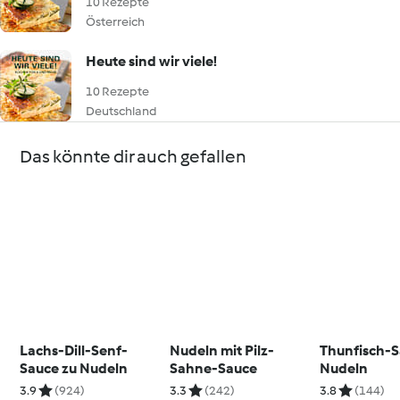
10 Rezepte
Österreich
Heute sind wir viele!
10 Rezepte
Deutschland
Das könnte dir auch gefallen
Lachs-Dill-Senf-
Nudeln mit Pilz-
Thunfisch-
Sauce zu Nudeln
Sahne-Sauce
Nudeln
3.9
(924)
3.3
(242)
3.8
(144)