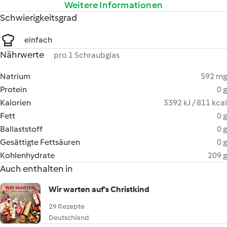
Weitere Informationen
Schwierigkeitsgrad
einfach
Nährwerte
pro 1 Schraubglas
Natrium
592 mg
Protein
0 g
Kalorien
3392 kJ / 811 kcal
Fett
0 g
Ballaststoff
0 g
Gesättigte Fettsäuren
0 g
Kohlenhydrate
209 g
Auch enthalten in
Wir warten auf's Christkind
29 Rezepte
Deutschland