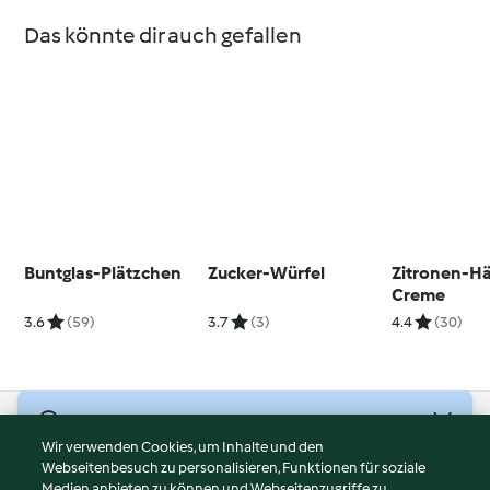
Das könnte dir auch gefallen
Buntglas-Plätzchen
Zucker-Würfel
Zitronen-H
Creme
3.6
(59)
3.7
(3)
4.4
(30)
© Copyright 2026
Wir verwenden Cookies, um Inhalte und den
Webseitenbesuch zu personalisieren, Funktionen für soziale
Nutzungsbedingungen
Medien anbieten zu können und Webseitenzugriffe zu