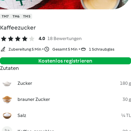
TM7
TM6
TM5
Kaffeezucker
4.0
18 Bewertungen
Zubereitung 5 Min
Gesamt 5 Min
1 Schraubglas
Kostenlos registrieren
Zutaten
Zucker
180 g
brauner Zucker
30 g
Salz
¼ TL