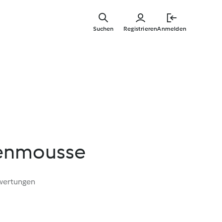
Zum
Hauptinha
Suchen
Registrieren
Anmelden
springen
enmousse
wertungen