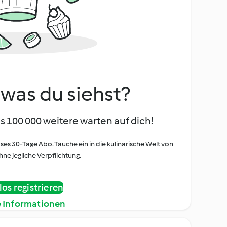
, was du siehst?
s 100 000 weitere warten auf dich!
oses 30-Tage Abo. Tauche ein in die kulinarische Welt von
ne jegliche Verpflichtung.
os registrieren
e Informationen