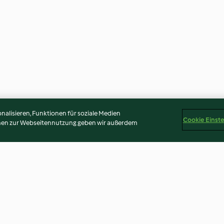
alisieren, Funktionen für soziale Medien
Cookie Einst
onen zur Webseitennutzung geben wir außerdem
Chäsfondue
Spitzbuben mit