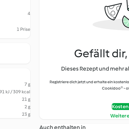
4
1 Prise
Gefällt dir
Dieses Rezept und mehr al
Registriere dich jetzt und erhalte ein kostenl
7 g
Cookidoo® - oh
91 kJ / 309 kcal
21 g
Kostenl
2 g
23 g
Weiter
Auch enthalten in