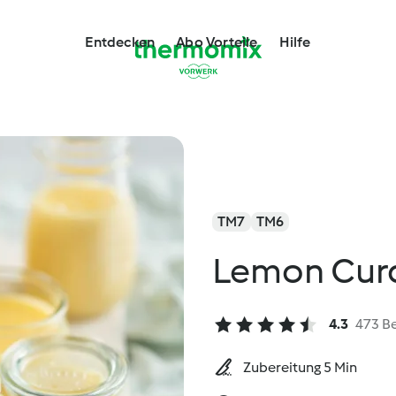
Entdecken
Abo Vorteile
Hilfe
TM7
TM6
Lemon Cur
4.3
473 B
Zubereitung 5 Min