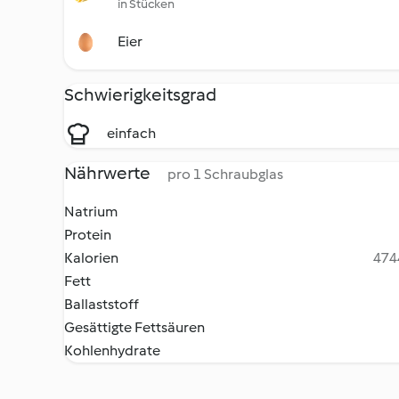
in Stücken
Eier
Schwierigkeitsgrad
einfach
Nährwerte
pro 1 Schraubglas
Natrium
Protein
Kalorien
4744
Fett
Ballaststoff
Gesättigte Fettsäuren
Kohlenhydrate