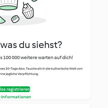
, was du siehst?
s 100 000 weitere warten auf dich!
oses 30-Tage Abo. Tauche ein in die kulinarische Welt von
ne jegliche Verpflichtung.
os registrieren
e Informationen