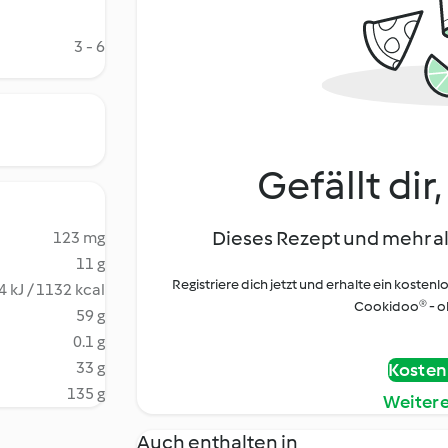
3 - 6
Gefällt dir
Dieses Rezept und mehr al
123 mg
11 g
Registriere dich jetzt und erhalte ein kostenl
 kJ / 1132 kcal
Cookidoo® - oh
59 g
0.1 g
33 g
Kostenl
135 g
Weiter
Auch enthalten in