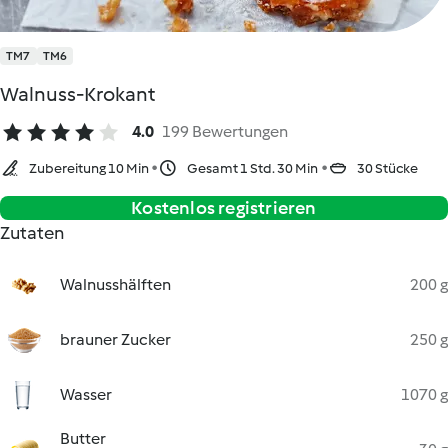
TM7
TM6
Walnuss-Krokant
4.0
199 Bewertungen
Zubereitung 10 Min
Gesamt 1 Std. 30 Min
30 Stücke
Kostenlos registrieren
Zutaten
Walnusshälften
200 g
brauner Zucker
250 g
Wasser
1070 g
Butter