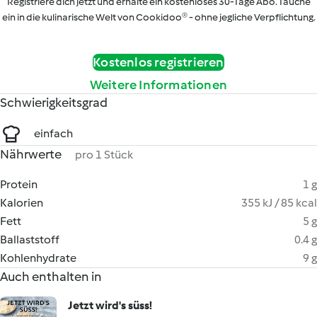
Registriere dich jetzt und erhalte ein kostenloses 30-Tage Abo. Tauche
ein in die kulinarische Welt von Cookidoo® - ohne jegliche Verpflichtung.
Kostenlos registrieren
Weitere Informationen
Schwierigkeitsgrad
einfach
Nährwerte
pro 1 Stück
Protein
1 g
Kalorien
355 kJ / 85 kcal
Fett
5 g
Ballaststoff
0.4 g
Kohlenhydrate
9 g
Auch enthalten in
Jetzt wird's süss!