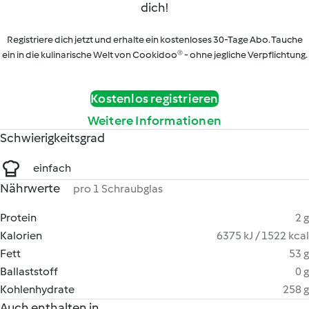
dich!
Registriere dich jetzt und erhalte ein kostenloses 30-Tage Abo. Tauche
ein in die kulinarische Welt von Cookidoo® - ohne jegliche Verpflichtung.
Kostenlos registrieren
Weitere Informationen
Schwierigkeitsgrad
einfach
Nährwerte
pro 1 Schraubglas
Protein
2 g
Kalorien
6375 kJ / 1522 kcal
Fett
53 g
Ballaststoff
0 g
Kohlenhydrate
258 g
Auch enthalten in