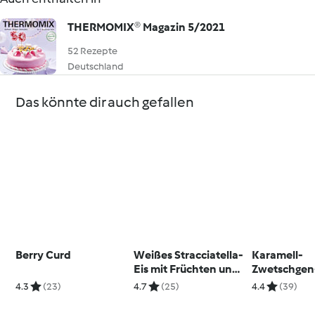
THERMOMIX® Magazin 5/2021
52 Rezepte
Deutschland
Das könnte dir auch gefallen
Berry Curd
Weißes Stracciatella-
Karamell-
Eis mit Früchten und
Zwetschgen
Minzpesto
4.3
(23)
4.7
(25)
4.4
(39)