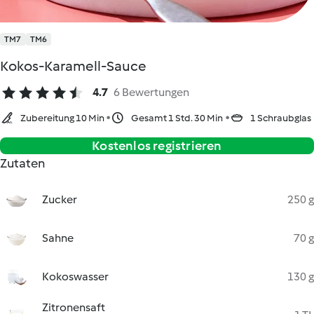
TM7
TM6
Kokos-Karamell-Sauce
4.7
6 Bewertungen
Zubereitung 10 Min
Gesamt 1 Std. 30 Min
1 Schraubglas
Kostenlos registrieren
Zutaten
Zucker
250 g
Sahne
70 g
Kokoswasser
130 g
Zitronensaft