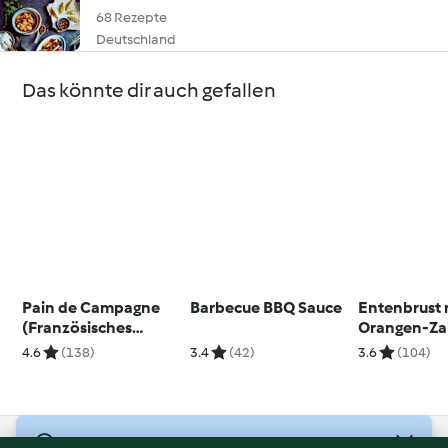
68 Rezepte
Deutschland
Das könnte dir auch gefallen
Pain de Campagne
Barbecue BBQ Sauce
Entenbrust 
(Französisches
Orangen-Za
Landbrot)
4.6
(138)
3.4
(42)
3.6
(104)