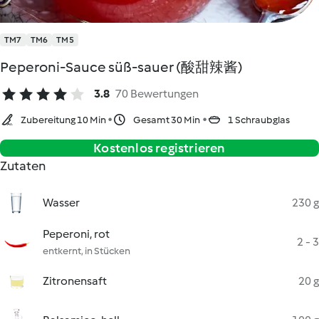
TM7
TM6
TM5
Peperoni-Sauce süß-sauer (酸甜辣酱)
3.8
70 Bewertungen
Zubereitung 10 Min
Gesamt 30 Min
1 Schraubglas
Kostenlos registrieren
Zutaten
Wasser
230 g
Peperoni, rot
2 - 3
entkernt, in Stücken
Zitronensaft
20 g