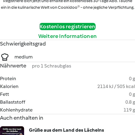
Registriere dich jetzt und erhalte ein kostenloses 30-Tage Abo. Tauche
ein in die kulinarische Welt von Cookidoo® - ohne jegliche Verpflichtung.
Kostenlos registrieren
Weitere Informationen
Schwierigkeitsgrad
medium
Nährwerte
pro 1 Schraubglas
Protein
0 g
Kalorien
2114 kJ / 505 kcal
Fett
0 g
Ballaststoff
0.8 g
Kohlenhydrate
119 g
Auch enthalten in
Grüße aus dem Land des Lächelns