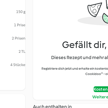
150 g
1 Prise
2 Prisen
Gefällt dir
2 TL
Dieses Rezept und mehr al
4 Stücke
Registriere dich jetzt und erhalte ein kostenl
Cookidoo® - oh
Kostenl
Weiter
Auch enthalten in