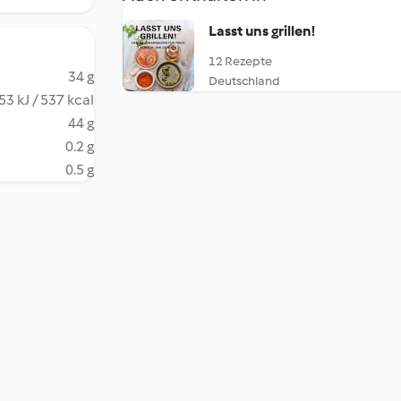
Lasst uns grillen!
12 Rezepte
34 g
Deutschland
53 kJ / 537 kcal
44 g
0.2 g
0.5 g