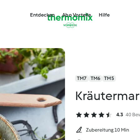
Entdecken
Abo Vorteile
Hilfe
TM7
TM6
TM5
Kräutermar
4.3
40 Be
Zubereitung 10 Min