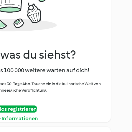
, was du siehst?
s 100 000 weitere warten auf dich!
oses 30-Tage Abo. Tauche ein in die kulinarische Welt von
ne jegliche Verpflichtung.
os registrieren
e Informationen