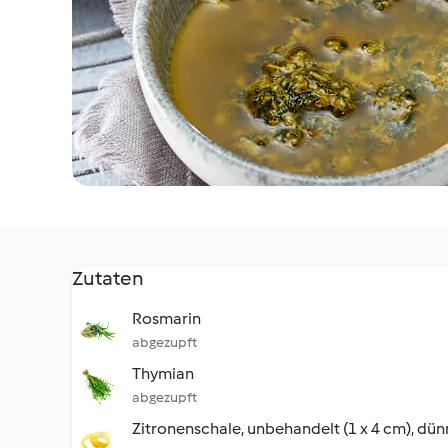
Zutaten
Rosmarin
abgezupft
Thymian
abgezupft
Zitronenschale, unbehandelt (1 x 4 cm), dün