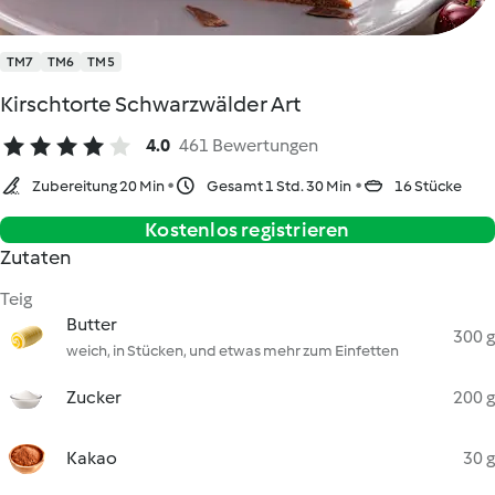
TM7
TM6
TM5
Kirschtorte Schwarzwälder Art
4.0
461 Bewertungen
Zubereitung 20 Min
Gesamt 1 Std. 30 Min
16 Stücke
Kostenlos registrieren
Zutaten
Teig
Butter
300 g
weich, in Stücken, und etwas mehr zum Einfetten
Zucker
200 g
Kakao
30 g