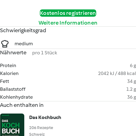
Kostenlos registrieren
Weitere Informationen
Schwierigkeitsgrad
medium
Nährwerte
pro 1 Stück
Protein
6 g
Kalorien
2042 kJ / 488 kcal
Fett
34 g
Ballaststoff
1.2 g
Kohlenhydrate
36 g
Auch enthalten in
Das Kochbuch
206 Rezepte
Schweiz