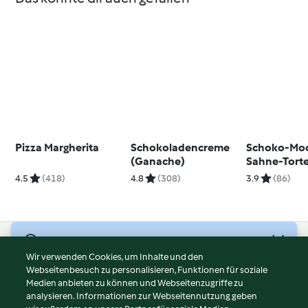
Pizza Margherita
Schokoladencreme
Schoko-Mo
(Ganache)
Sahne-Tort
4.5
(418)
4.8
(308)
3.9
(86)
© Copyright 2026
Wir verwenden Cookies, um Inhalte und den
Webseitenbesuch zu personalisieren, Funktionen für soziale
Nutzungsbedingungen
Medien anbieten zu können und Webseitenzugriffe zu
Datenschutzrichtlinien
analysieren. Informationen zur Webseitennutzung geben