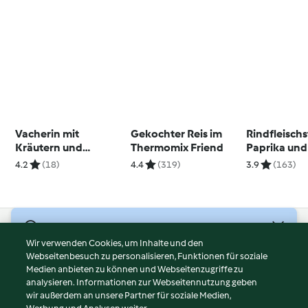
Vacherin mit
Gekochter Reis im
Rindfleischs
Kräutern und
Thermomix Friend
Paprika und
Kartoffeln
anbraten
4.2
(18)
4.4
(319)
3.9
(163)
© Copyright 2026
Wir verwenden Cookies, um Inhalte und den
Webseitenbesuch zu personalisieren, Funktionen für soziale
Nutzungsbedingungen
Medien anbieten zu können und Webseitenzugriffe zu
Datenschutzrichtlinien
analysieren. Informationen zur Webseitennutzung geben
Disclaimer
wir außerdem an unsere Partner für soziale Medien,