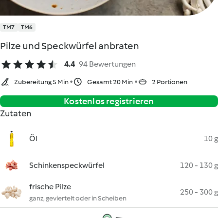
TM7
TM6
Pilze und Speckwürfel anbraten
4.4
94 Bewertungen
Zubereitung 5 Min
Gesamt 20 Min
2 Portionen
Kostenlos registrieren
Zutaten
Öl
10 g
Schinkenspeckwürfel
120 - 130 g
frische Pilze
250 - 300 g
ganz, geviertelt oder in Scheiben