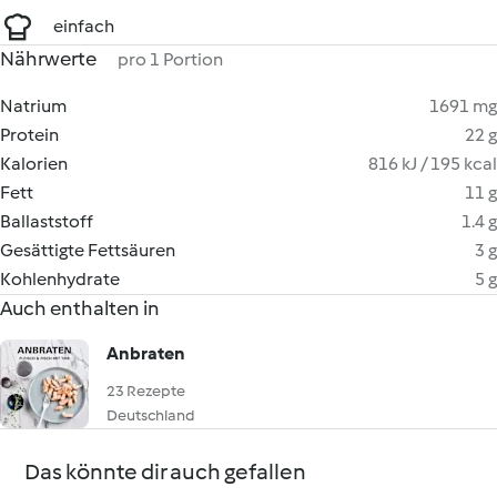
einfach
Nährwerte
pro 1 Portion
Natrium
1691 mg
Protein
22 g
Kalorien
816 kJ / 195 kcal
Fett
11 g
Ballaststoff
1.4 g
Gesättigte Fettsäuren
3 g
Kohlenhydrate
5 g
Auch enthalten in
Anbraten
23 Rezepte
Deutschland
Das könnte dir auch gefallen