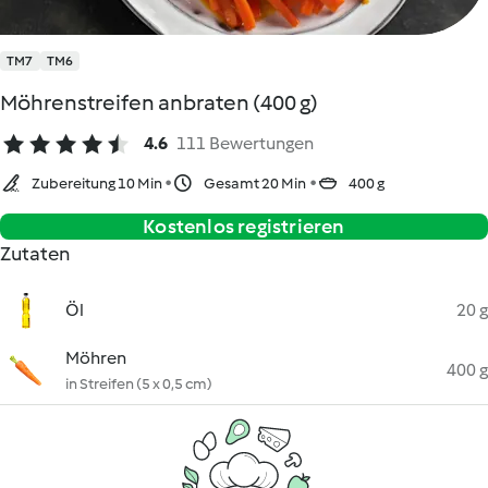
TM7
TM6
Möhrenstreifen anbraten (400 g)
4.6
111 Bewertungen
Zubereitung 10 Min
Gesamt 20 Min
400 g
Kostenlos registrieren
Zutaten
Öl
20 g
Möhren
400 g
in Streifen (5 x 0,5 cm)