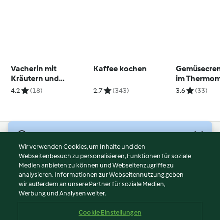
Vacherin mit
Kaffee kochen
Gemüsecre
Kräutern und
im Thermom
Kartoffeln
4.2
(18)
2.7
(343)
3.6
(33)
© Copyright 2026
Wir verwenden Cookies, um Inhalte und den
Webseitenbesuch zu personalisieren, Funktionen für soziale
Nutzungsbedingungen
Medien anbieten zu können und Webseitenzugriffe zu
Datenschutzrichtlinien
analysieren. Informationen zur Webseitennutzung geben
Disclaimer
wir außerdem an unsere Partner für soziale Medien,
Werbung und Analysen weiter.
Impressum
Cookies
Cookie Einstellungen