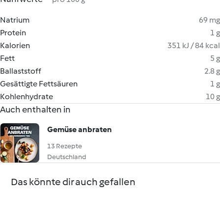
Natrium
69 mg
Protein
1 g
Kalorien
351 kJ / 84 kcal
Fett
5 g
Ballaststoff
2.8 g
Gesättigte Fettsäuren
1 g
Kohlenhydrate
10 g
Auch enthalten in
Gemüse anbraten
13 Rezepte
Deutschland
Das könnte dir auch gefallen