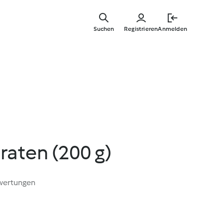
Zum
Hauptinha
Suchen
Registrieren
Anmelden
springen
aten (200 g)
wertungen