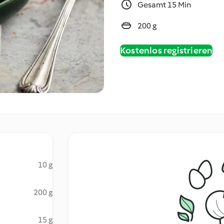
Gesamt 15 Min
200 g
Kostenlos registrieren
10 g
200 g
15 g