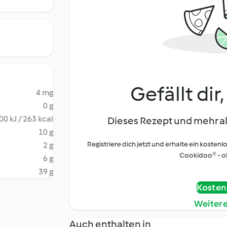
Gefällt dir
4 mg
0 g
00 kJ / 263 kcal
Dieses Rezept und mehr al
10 g
Registriere dich jetzt und erhalte ein kostenl
2 g
Cookidoo® - oh
6 g
39 g
Kostenl
Weiter
Auch enthalten in