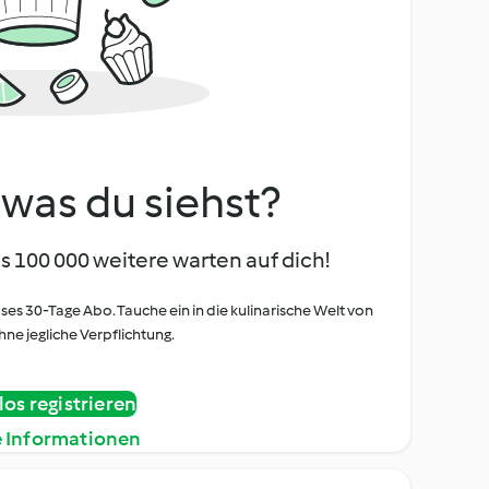
, was du siehst?
s 100 000 weitere warten auf dich!
oses 30-Tage Abo. Tauche ein in die kulinarische Welt von
ne jegliche Verpflichtung.
os registrieren
e Informationen