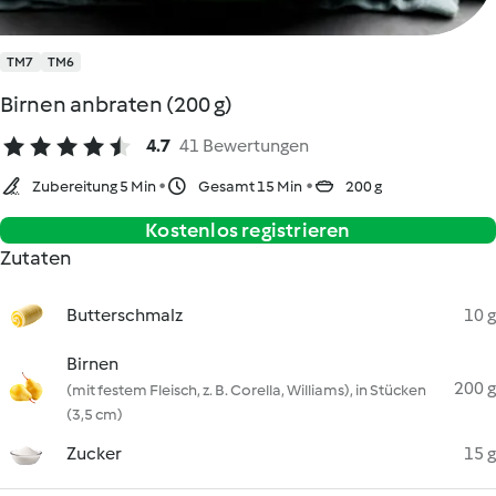
TM7
TM6
Birnen anbraten (200 g)
4.7
41 Bewertungen
Zubereitung 5 Min
Gesamt 15 Min
200 g
Kostenlos registrieren
Zutaten
Butterschmalz
10 g
Birnen
200 g
(mit festem Fleisch, z. B. Corella, Williams), in Stücken
(3,5 cm)
Zucker
15 g