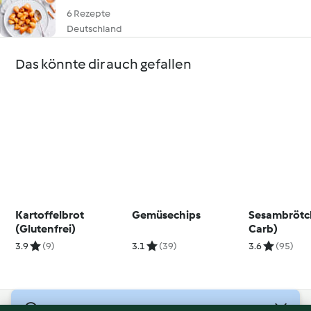
6 Rezepte
Deutschland
Das könnte dir auch gefallen
Kartoffelbrot
Gemüsechips
Sesambrötc
(Glutenfrei)
Carb)
3.9
(9)
3.1
(39)
3.6
(95)