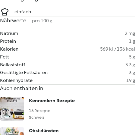
einfach
Nährwerte
pro 100 g
Natrium
2 mg
Protein
1 g
Kalorien
569 kJ / 136 kcal
Fett
5 g
Ballaststoff
3.3 g
Gesättigte Fettsäuren
3 g
Kohlenhydrate
19 g
Auch enthalten in
Kennenlern Rezepte
16 Rezepte
Schweiz
Obst dünsten