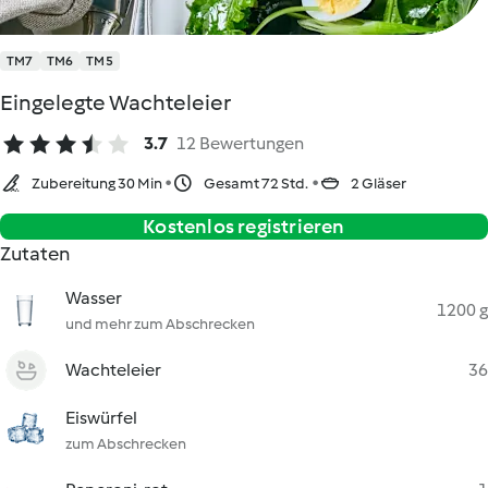
TM7
TM6
TM5
Eingelegte Wachteleier
3.7
12 Bewertungen
Zubereitung 30 Min
Gesamt 72 Std.
2 Gläser
Kostenlos registrieren
Zutaten
Wasser
1200 g
und mehr zum Abschrecken
Wachteleier
36
Eiswürfel
zum Abschrecken