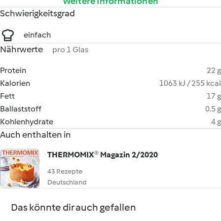
Weitere Informationen
Schwierigkeitsgrad
einfach
Nährwerte
pro 1 Glas
Protein
22 g
Kalorien
1063 kJ / 255 kcal
Fett
17 g
Ballaststoff
0.5 g
Kohlenhydrate
4 g
Auch enthalten in
THERMOMIX® Magazin 2/2020
43 Rezepte
Deutschland
Das könnte dir auch gefallen