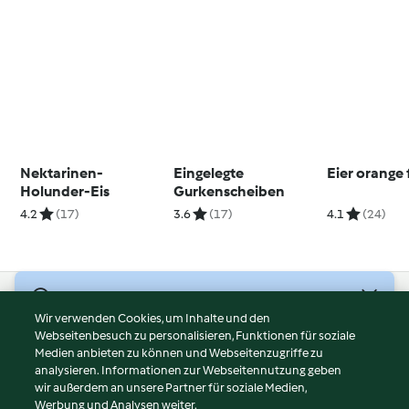
Nektarinen-
Eingelegte
Eier orange
Holunder-Eis
Gurkenscheiben
4.2
(17)
3.6
(17)
4.1
(24)
© Copyright 2026
Wir verwenden Cookies, um Inhalte und den
Webseitenbesuch zu personalisieren, Funktionen für soziale
Nutzungsbedingungen
Medien anbieten zu können und Webseitenzugriffe zu
Datenschutzrichtlinien
analysieren. Informationen zur Webseitennutzung geben
Disclaimer
wir außerdem an unsere Partner für soziale Medien,
Werbung und Analysen weiter.