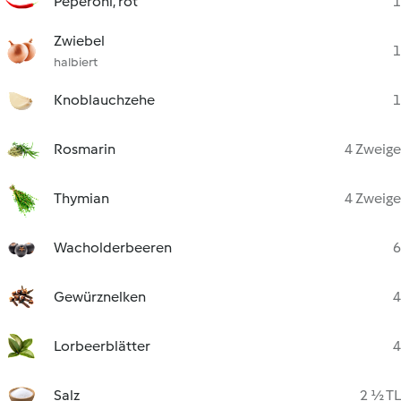
Peperoni, rot
1
Zwiebel
1
halbiert
Knoblauchzehe
1
Rosmarin
4 Zweige
Thymian
4 Zweige
Wacholderbeeren
6
Gewürznelken
4
Lorbeerblätter
4
Salz
2 ½ TL