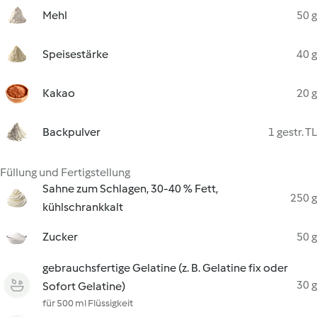
Mehl
50 g
Speisestärke
40 g
Kakao
20 g
Backpulver
1 gestr. TL
Füllung und Fertigstellung
Sahne zum Schlagen, 30-40 % Fett,
250 g
kühlschrankkalt
Zucker
50 g
gebrauchsfertige Gelatine (z. B. Gelatine fix oder
30 g
Sofort Gelatine)
für 500 ml Flüssigkeit