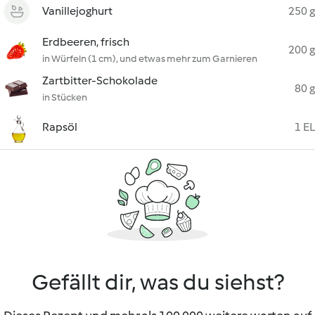
Vanillejoghurt
250 g
Erdbeeren, frisch
200 g
in Würfeln (1 cm), und etwas mehr zum Garnieren
Zartbitter-Schokolade
80 g
in Stücken
Rapsöl
1 EL
Gefällt dir, was du siehst?