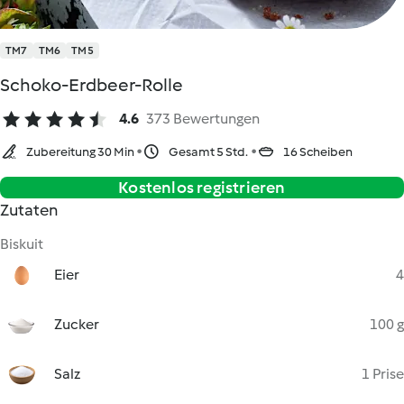
TM7
TM6
TM5
Schoko-Erdbeer-Rolle
4.6
373 Bewertungen
Zubereitung 30 Min
Gesamt 5 Std.
16 Scheiben
Kostenlos registrieren
Zutaten
Biskuit
Eier
4
Zucker
100 g
Salz
1 Prise