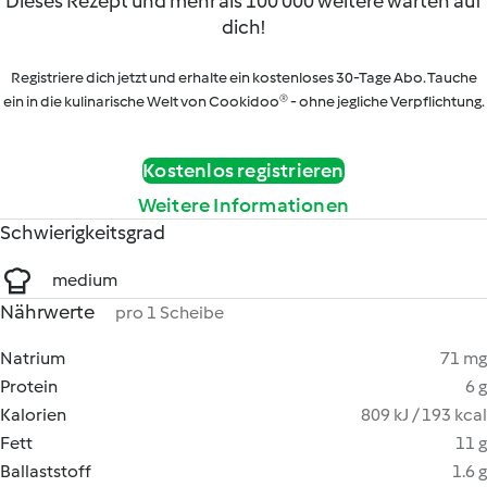
Dieses Rezept und mehr als 100 000 weitere warten auf
dich!
Registriere dich jetzt und erhalte ein kostenloses 30-Tage Abo. Tauche
ein in die kulinarische Welt von Cookidoo® - ohne jegliche Verpflichtung.
Kostenlos registrieren
Weitere Informationen
Schwierigkeitsgrad
medium
Nährwerte
pro 1 Scheibe
Natrium
71 mg
Protein
6 g
Kalorien
809 kJ / 193 kcal
Fett
11 g
Ballaststoff
1.6 g