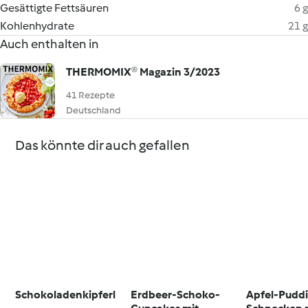
Gesättigte Fettsäuren
6 g
Kohlenhydrate
21 g
Auch enthalten in
THERMOMIX® Magazin 3/2023
41 Rezepte
Deutschland
Das könnte dir auch gefallen
Schokoladenkipferl
Erdbeer-Schoko-
Apfel-Pudd