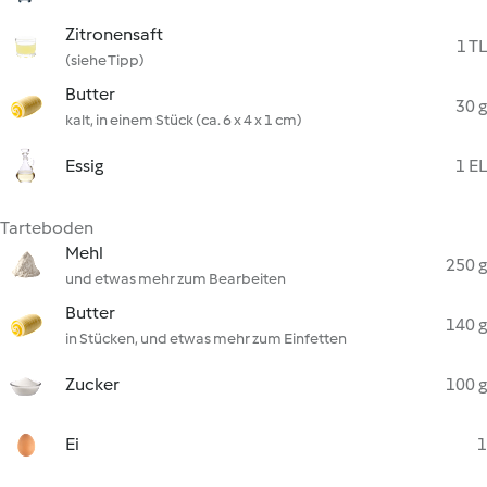
Zitronensaft
1 TL
(siehe Tipp)
Butter
30 g
kalt, in einem Stück (ca. 6 x 4 x 1 cm)
Essig
1 EL
Tarteboden
Mehl
250 g
und etwas mehr zum Bearbeiten
Butter
140 g
in Stücken, und etwas mehr zum Einfetten
Zucker
100 g
Ei
1