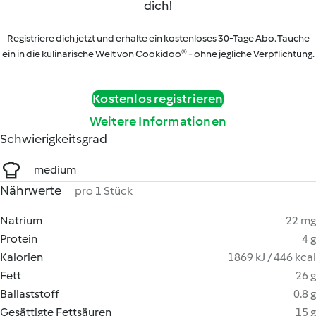
dich!
Registriere dich jetzt und erhalte ein kostenloses 30-Tage Abo. Tauche
ein in die kulinarische Welt von Cookidoo® - ohne jegliche Verpflichtung.
Kostenlos registrieren
Weitere Informationen
Schwierigkeitsgrad
medium
Nährwerte
pro 1 Stück
Natrium
22 mg
Protein
4 g
Kalorien
1869 kJ / 446 kcal
Fett
26 g
Ballaststoff
0.8 g
Gesättigte Fettsäuren
15 g