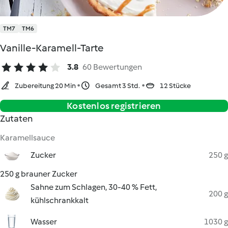
TM7
TM6
Vanille-Karamell-Tarte
3.8
60 Bewertungen
Zubereitung 20 Min
Gesamt 3 Std.
12 Stücke
Kostenlos registrieren
Zutaten
Karamellsauce
Zucker
250 g
250 g brauner Zucker
Sahne zum Schlagen, 30-40 % Fett,
200 g
kühlschrankkalt
Wasser
1030 g