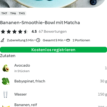
TM7
TM6
TM5
Bananen-Smoothie-Bowl mit Matcha
4.5
67 Bewertungen
Zubereitung 5 Min
Gesamt 5 Min
2 Portionen
Kostenlos registrieren
Zutaten
Avocado
1
in Stücken
Babyspinat, frisch
30 g
Wasser
150 g
Bananen, reif