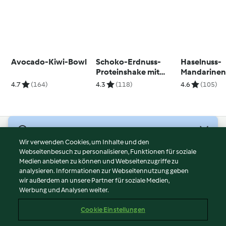
Avocado-Kiwi-Bowl
Schoko-Erdnuss-
Haselnuss-
Proteinshake mit
Mandarine
Chia
Overnight O
4.7
(164)
4.3
(118)
4.6
(105)
© Copyright 2026
Wir verwenden Cookies, um Inhalte und den
Webseitenbesuch zu personalisieren, Funktionen für soziale
Nutzungsbedingungen
Medien anbieten zu können und Webseitenzugriffe zu
Datenschutzrichtlinien
analysieren. Informationen zur Webseitennutzung geben
Disclaimer
wir außerdem an unsere Partner für soziale Medien,
Werbung und Analysen weiter.
Impressum
Cookies
Cookie Einstellungen
Inhalt melden