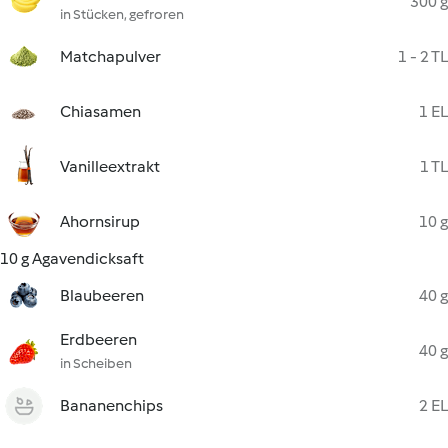
300 g
in Stücken, gefroren
Matchapulver
1 - 2 TL
Chiasamen
1 EL
Vanilleextrakt
1 TL
Ahornsirup
10 g
10 g Agavendicksaft
Blaubeeren
40 g
Erdbeeren
40 g
in Scheiben
Bananenchips
2 EL