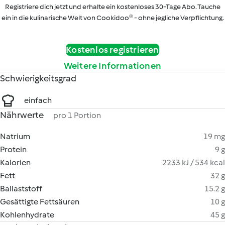
Registriere dich jetzt und erhalte ein kostenloses 30-Tage Abo. Tauche
ein in die kulinarische Welt von Cookidoo® - ohne jegliche Verpflichtung.
Kostenlos registrieren
Weitere Informationen
Schwierigkeitsgrad
einfach
Nährwerte
pro 1 Portion
Natrium
19 mg
Protein
9 g
Kalorien
2233 kJ / 534 kcal
Fett
32 g
Ballaststoff
15.2 g
Gesättigte Fettsäuren
10 g
Kohlenhydrate
45 g