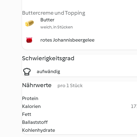
Buttercreme und Topping
Butter
weich, in Stücken
rotes Johannisbeergelee
Schwierigkeitsgrad
aufwändig
Nährwerte
pro 1 Stück
Protein
Kalorien
17
Fett
Ballaststoff
Kohlenhydrate