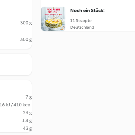
Noch ein Stück!
11 Rezepte
300 g
Deutschland
300 g
7 g
16 kJ / 410 kcal
23 g
1.4 g
43 g