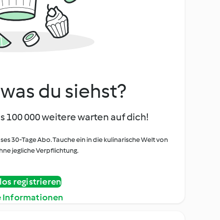
, was du siehst?
s 100 000 weitere warten auf dich!
oses 30-Tage Abo. Tauche ein in die kulinarische Welt von
ne jegliche Verpflichtung.
os registrieren
e Informationen