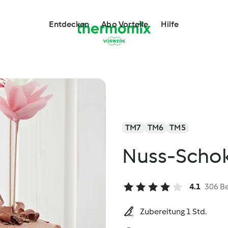
Entdecken
Abo Vorteile
Hilfe
TM7
TM6
TM5
Nuss-Scho
4.1
306 B
Zubereitung 1 Std.