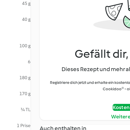
45 g
40 g
100 g
Gefällt dir
6
Dieses Rezept und mehr al
180 g
Registriere dich jetzt und erhalte ein kostenl
Cookidoo® - oh
170 g
Kostenl
¾ TL
Weiter
1 Prise
Auch enthalten in