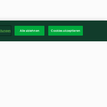
ellungen
Alle ablehnen
Cookies akzeptieren
schkäse-Torte
Apfel-Zimt-Krapfen
4.5
(951)