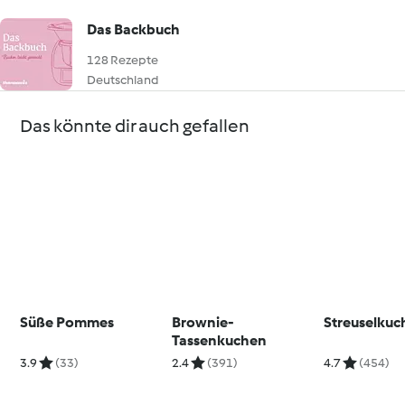
Das Backbuch
128 Rezepte
Deutschland
Das könnte dir auch gefallen
Süße Pommes
Brownie-
Streuselkuc
Tassenkuchen
3.9
(33)
2.4
(391)
4.7
(454)