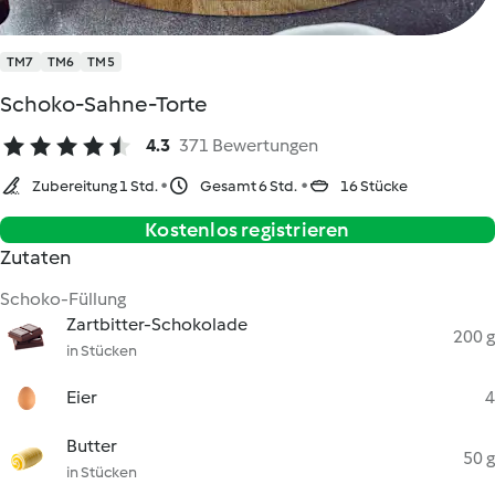
TM7
TM6
TM5
Schoko-Sahne-Torte
4.3
371 Bewertungen
Zubereitung 1 Std.
Gesamt 6 Std.
16 Stücke
Kostenlos registrieren
Zutaten
Schoko-Füllung
Zartbitter-Schokolade
200 g
in Stücken
Eier
4
Butter
50 g
in Stücken