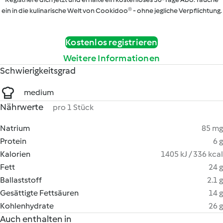
ein in die kulinarische Welt von Cookidoo® - ohne jegliche Verpflichtung.
Kostenlos registrieren
Weitere Informationen
Schwierigkeitsgrad
medium
Nährwerte
pro 1 Stück
Natrium
85 mg
Protein
6 g
Kalorien
1405 kJ / 336 kcal
Fett
24 g
Ballaststoff
2.1 g
Gesättigte Fettsäuren
14 g
Kohlenhydrate
26 g
Auch enthalten in