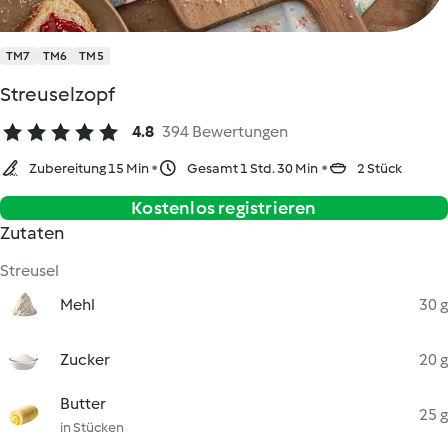
TM7
TM6
TM5
Streuselzopf
4.8
394 Bewertungen
Zubereitung 15 Min
Gesamt 1 Std. 30 Min
2 Stück
Kostenlos registrieren
Zutaten
Streusel
Mehl
30 g
Zucker
20 g
Butter
25 g
in Stücken