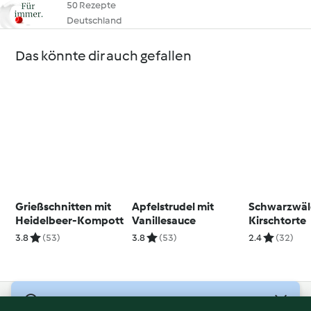
50 Rezepte
Deutschland
Das könnte dir auch gefallen
Grießschnitten mit
Apfelstrudel mit
Schwarzwäl
Heidelbeer-Kompott
Vanillesauce
Kirschtorte
3.8
(53)
3.8
(53)
2.4
(32)
© Copyright 2026