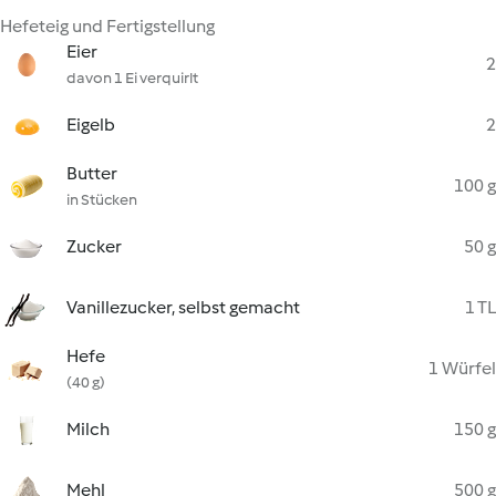
Hefeteig und Fertigstellung
Eier
2
davon 1 Ei verquirlt
Eigelb
2
Butter
100 g
in Stücken
Zucker
50 g
Vanillezucker, selbst gemacht
1 TL
Hefe
1 Würfel
(40 g)
Milch
150 g
Mehl
500 g