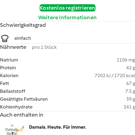
Kostenlos registrieren
Weitere Informationen
Schwierigkeitsgrad
einfach
Nährwerte
pro 1 Stück
Natrium
1106 mg
Protein
42 g
Kalorien
7202 kJ / 1720 kcal
Fett
67 g
Ballaststoff
7.5 g
Gesättigte Fettsäuren
39 g
Kohlenhydrate
241 g
Auch enthalten in
Damals. Heute. Für immer.