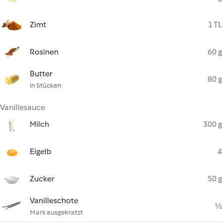
Zimt
1 TL
Rosinen
60 g
Butter
80 g
in Stücken
Vanillesauce
Milch
300 g
Eigelb
4
Zucker
50 g
Vanilleschote
½
Mark ausgekratzt