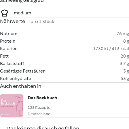
Schwierigkeitsgrad
medium
Nährwerte
pro 1 Stück
Natrium
76 mg
Protein
8 g
Kalorien
1730 kJ / 413 kcal
Fett
20 g
Ballaststoff
3.7 g
Gesättigte Fettsäuren
5 g
Kohlenhydrate
53 g
Auch enthalten in
Das Backbuch
128 Rezepte
Deutschland
Das könnte dir auch gefallen