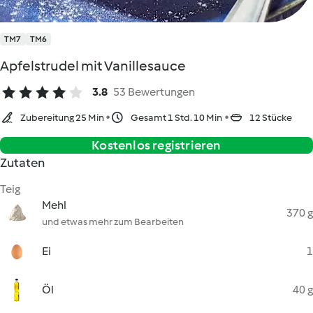
TM7
TM6
Apfelstrudel mit Vanillesauce
3.8
53 Bewertungen
Zubereitung 25 Min
Gesamt 1 Std. 10 Min
12 Stücke
Kostenlos registrieren
Zutaten
Teig
Mehl
370 g
und etwas mehr zum Bearbeiten
Ei
1
Öl
40 g