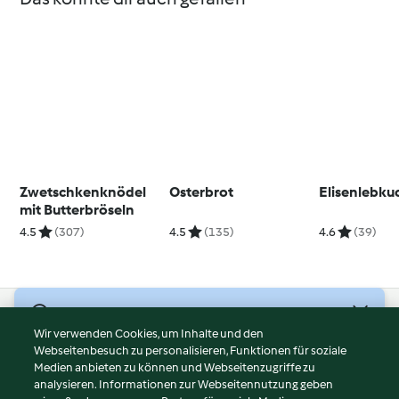
Zwetschkenknödel
Osterbrot
Elisenlebku
mit Butterbröseln
4.5
(307)
4.5
(135)
4.6
(39)
© Copyright 2026
Wir verwenden Cookies, um Inhalte und den
Webseitenbesuch zu personalisieren, Funktionen für soziale
Nutzungsbedingungen
Medien anbieten zu können und Webseitenzugriffe zu
Datenschutzrichtlinien
analysieren. Informationen zur Webseitennutzung geben