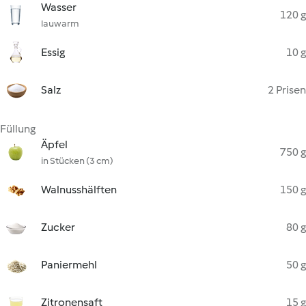
Wasser
120 g
lauwarm
Essig
10 g
Salz
2 Prisen
Füllung
Äpfel
750 g
in Stücken (3 cm)
Walnusshälften
150 g
Zucker
80 g
Paniermehl
50 g
Zitronensaft
15 g