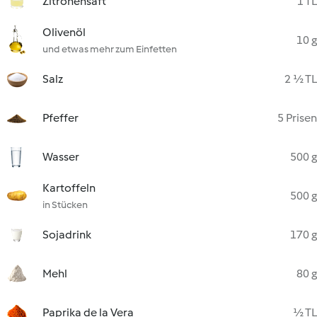
Zitronensaft
1 TL
Olivenöl
10 g
und etwas mehr zum Einfetten
Salz
2 ½ TL
Pfeffer
5 Prisen
Wasser
500 g
Kartoffeln
500 g
in Stücken
Sojadrink
170 g
Mehl
80 g
Paprika de la Vera
½ TL