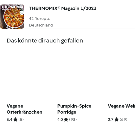
THERMOMIX® Magazin 1/2023
42 Rezepte
Deutschland
Das könnte dir auch gefallen
Vegane
Pumpkin-Spice
Vegane Wei
Osterkränzchen
Porridge
3.4
(5)
4.0
(93)
2.7
(69)