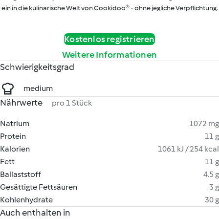
ein in die kulinarische Welt von Cookidoo® - ohne jegliche Verpflichtung.
Kostenlos registrieren
Weitere Informationen
Schwierigkeitsgrad
medium
Nährwerte
pro 1 Stück
Natrium
1072 mg
Protein
11 g
Kalorien
1061 kJ / 254 kcal
Fett
11 g
Ballaststoff
4.5 g
Gesättigte Fettsäuren
3 g
Kohlenhydrate
30 g
Auch enthalten in