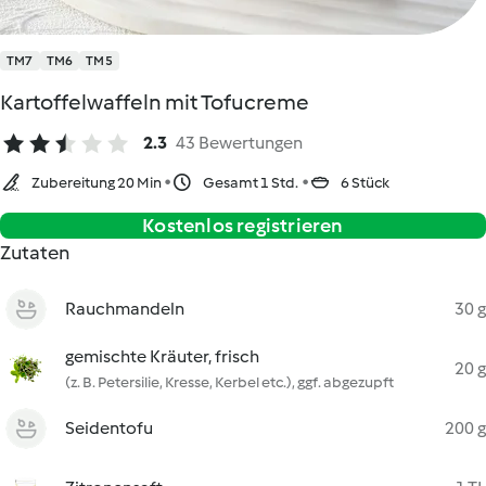
TM7
TM6
TM5
Kartoffelwaffeln mit Tofucreme
2.3
43 Bewertungen
Zubereitung 20 Min
Gesamt 1 Std.
6 Stück
Kostenlos registrieren
Zutaten
Rauchmandeln
30 g
gemischte Kräuter, frisch
20 g
(z. B. Petersilie, Kresse, Kerbel etc.), ggf. abgezupft
Seidentofu
200 g