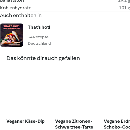
Ballaststoff
29.2 g
Kohlenhydrate
101 g
Auch enthalten in
That's hot!
34 Rezepte
Deutschland
Das könnte dir auch gefallen
Veganer Käse-Dip
Vegane Zitronen-
Vegane Erd
Schwarztee-Tarte
Schoko-Coo