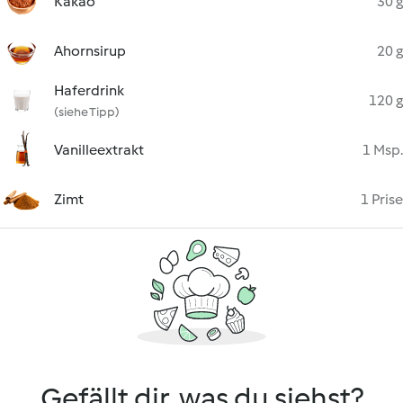
Kakao
30 g
Ahornsirup
20 g
Haferdrink
120 g
(siehe Tipp)
Vanilleextrakt
1 Msp.
Zimt
1 Prise
Gefällt dir, was du siehst?