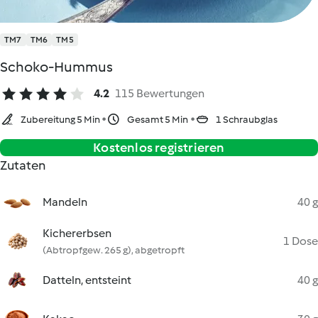
TM7
TM6
TM5
Schoko-Hummus
4.2
115 Bewertungen
Zubereitung 5 Min
Gesamt 5 Min
1 Schraubglas
Kostenlos registrieren
Zutaten
Mandeln
40 g
Kichererbsen
1 Dose
(Abtropfgew. 265 g), abgetropft
Datteln, entsteint
40 g