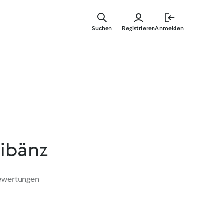
Zum
Hauptinha
Suchen
Registrieren
Anmelden
springen
tibänz
ewertungen