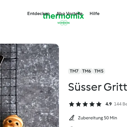
Entdecken
Abo Vorteile
Hilfe
TM7
TM6
TM5
Süsser Grit
4.9
144 B
Zubereitung 50 Min