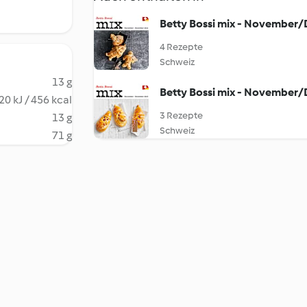
Betty Bossi mix - November
4 Rezepte
Schweiz
13 g
Betty Bossi mix - November
20 kJ / 456 kcal
3 Rezepte
13 g
Schweiz
71 g