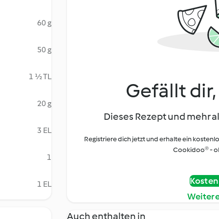
60 g
50 g
1 ½ TL
Gefällt dir
20 g
Dieses Rezept und mehr al
3 EL
Registriere dich jetzt und erhalte ein kostenl
Cookidoo® - oh
1
Kostenl
1 EL
Weiter
Auch enthalten in