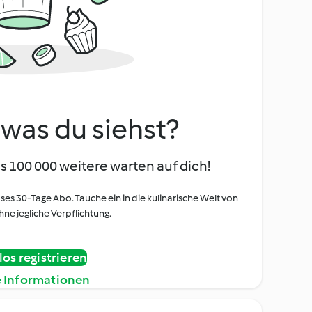
, was du siehst?
s 100 000 weitere warten auf dich!
oses 30-Tage Abo. Tauche ein in die kulinarische Welt von
ne jegliche Verpflichtung.
os registrieren
e Informationen