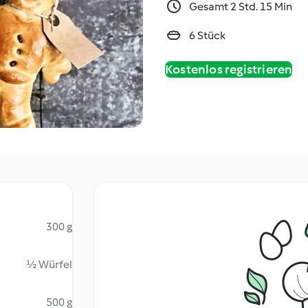
Gesamt 2 Std. 15 Min
6 Stück
Kostenlos registrieren
300 g
½ Würfel
500 g