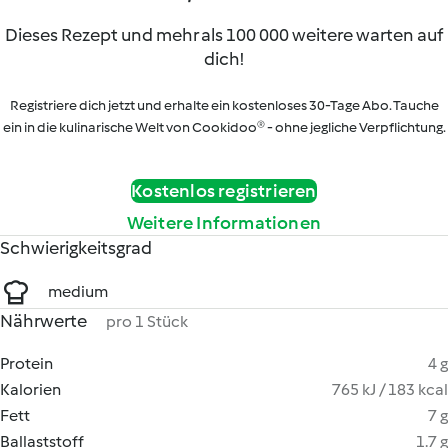
Dieses Rezept und mehr als 100 000 weitere warten auf
dich!
Registriere dich jetzt und erhalte ein kostenloses 30-Tage Abo. Tauche
ein in die kulinarische Welt von Cookidoo® - ohne jegliche Verpflichtung.
Kostenlos registrieren
Weitere Informationen
Schwierigkeitsgrad
medium
Nährwerte
pro 1 Stück
Protein
4 g
Kalorien
765 kJ / 183 kcal
Fett
7 g
Ballaststoff
1.7 g