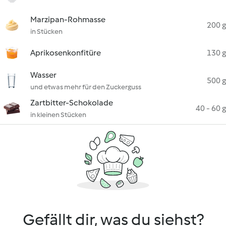
Marzipan-Rohmasse
200 g
in Stücken
Aprikosenkonfitüre
130 g
Wasser
500 g
und etwas mehr für den Zuckerguss
Zartbitter-Schokolade
40 - 60 g
in kleinen Stücken
Gefällt dir, was du siehst?