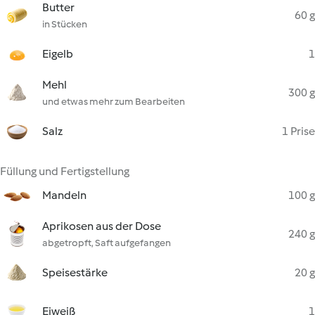
Butter
60 g
in Stücken
Eigelb
1
Mehl
300 g
und etwas mehr zum Bearbeiten
Salz
1 Prise
Füllung und Fertigstellung
Mandeln
100 g
Aprikosen aus der Dose
240 g
abgetropft, Saft aufgefangen
Speisestärke
20 g
Eiweiß
1