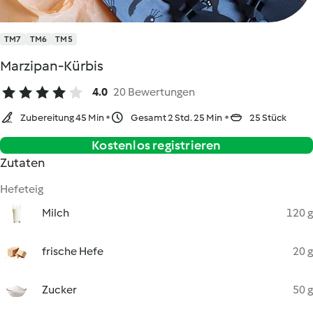
TM7
TM6
TM5
Marzipan-Kürbis
4.0
20 Bewertungen
Zubereitung 45 Min
Gesamt 2 Std. 25 Min
25 Stück
Kostenlos registrieren
Zutaten
Hefeteig
Milch
120 g
frische Hefe
20 g
Zucker
50 g