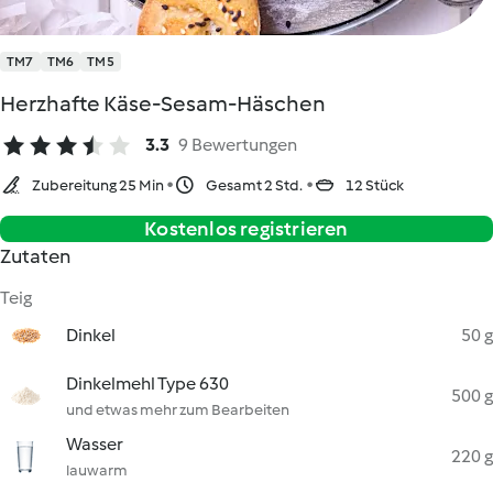
TM7
TM6
TM5
Herzhafte Käse-Sesam-Häschen
3.3
9 Bewertungen
Zubereitung 25 Min
Gesamt 2 Std.
12 Stück
Kostenlos registrieren
Zutaten
Teig
Dinkel
50 g
Dinkelmehl Type 630
500 g
und etwas mehr zum Bearbeiten
Wasser
220 g
lauwarm