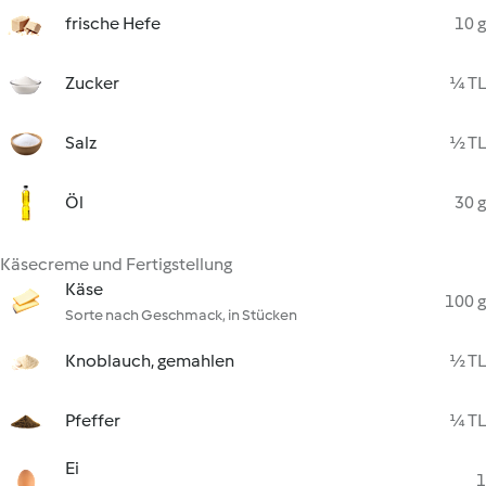
frische Hefe
10 g
Zucker
¼ TL
Salz
½ TL
Öl
30 g
Käsecreme und Fertigstellung
Käse
100 g
Sorte nach Geschmack, in Stücken
Knoblauch, gemahlen
½ TL
Pfeffer
¼ TL
Ei
1