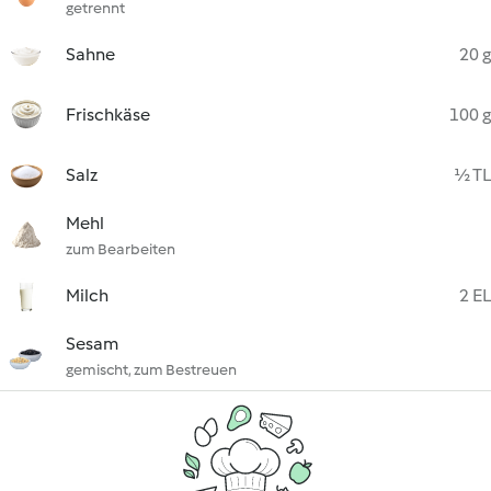
getrennt
Sahne
20 g
Frischkäse
100 g
Salz
½ TL
Mehl
zum Bearbeiten
Milch
2 EL
Sesam
gemischt, zum Bestreuen