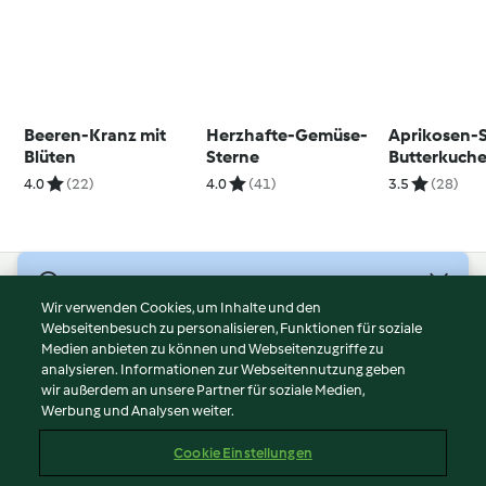
Beeren-Kranz mit
Herzhafte-Gemüse-
Aprikosen-
Blüten
Sterne
Butterkuch
4.0
(22)
4.0
(41)
3.5
(28)
© Copyright 2026
Wir verwenden Cookies, um Inhalte und den
Webseitenbesuch zu personalisieren, Funktionen für soziale
Nutzungsbedingungen
Medien anbieten zu können und Webseitenzugriffe zu
Datenschutzrichtlinien
analysieren. Informationen zur Webseitennutzung geben
Disclaimer
wir außerdem an unsere Partner für soziale Medien,
Werbung und Analysen weiter.
Impressum
Cookies
Cookie Einstellungen
Inhalt melden