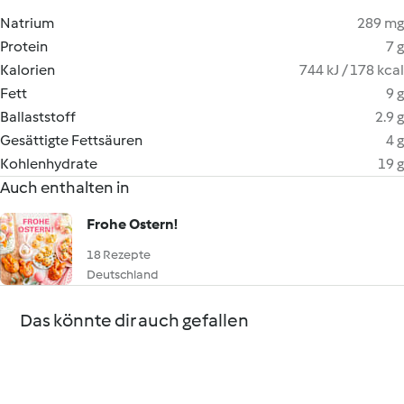
Natrium
289 mg
Protein
7 g
Kalorien
744 kJ / 178 kcal
Fett
9 g
Ballaststoff
2.9 g
Gesättigte Fettsäuren
4 g
Kohlenhydrate
19 g
Auch enthalten in
Frohe Ostern!
18 Rezepte
Deutschland
Das könnte dir auch gefallen