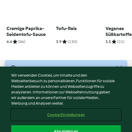
Cremige Paprika-
Tofu-Reis
Veganes
Seidentofu-Sauce
Süßkartoffe
Thai
4.4
(86)
3.9
(130)
3.5
(21)
© Copyright 2026
Wir verwenden Cookies, um Inhalte und den
Webseitenbesuch zu personalisieren, Funktionen für soziale
Nutzungsbedingungen
Medien anbieten zu können und Webseitenzugriffe zu
Datenschutzrichtlinien
analysieren. Informationen zur Webseitennutzung geben
Disclaimer
wir außerdem an unsere Partner für soziale Medien,
Werbung und Analysen weiter.
Impressum
Cookies
Cookie Einstellungen
Inhalt melden
Vertrag widerrufen
Alle ablehnen