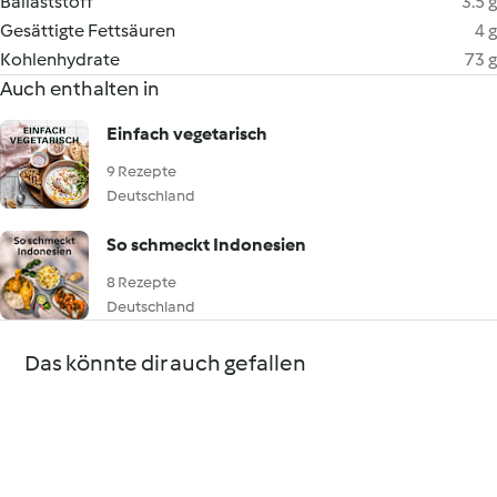
Ballaststoff
3.5 g
Gesättigte Fettsäuren
4 g
Kohlenhydrate
73 g
Auch enthalten in
Einfach vegetarisch
9 Rezepte
Deutschland
So schmeckt Indonesien
8 Rezepte
Deutschland
Das könnte dir auch gefallen