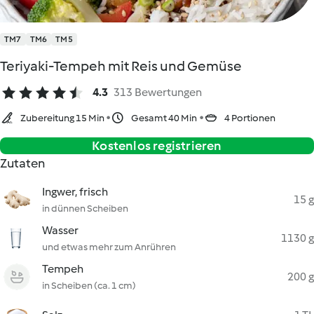
TM7
TM6
TM5
Teriyaki-Tempeh mit Reis und Gemüse
4.3
313 Bewertungen
Zubereitung 15 Min
Gesamt 40 Min
4 Portionen
Kostenlos registrieren
Zutaten
Ingwer, frisch
15 g
in dünnen Scheiben
Wasser
1130 g
und etwas mehr zum Anrühren
Tempeh
200 g
in Scheiben (ca. 1 cm)