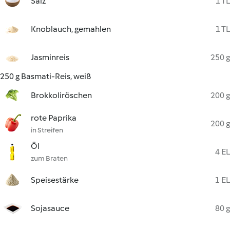
Salz
1 TL
Knoblauch, gemahlen
1 TL
Jasminreis
250 g
250 g Basmati-Reis, weiß
Brokkoliröschen
200 g
rote Paprika
200 g
in Streifen
Öl
4 EL
zum Braten
Speisestärke
1 EL
Sojasauce
80 g