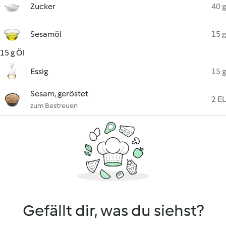
Zucker
40 g
Sesamöl
15 g
15 g Öl
Essig
15 g
Sesam, geröstet
2 EL
zum Bestreuen
Gefällt dir, was du siehst?