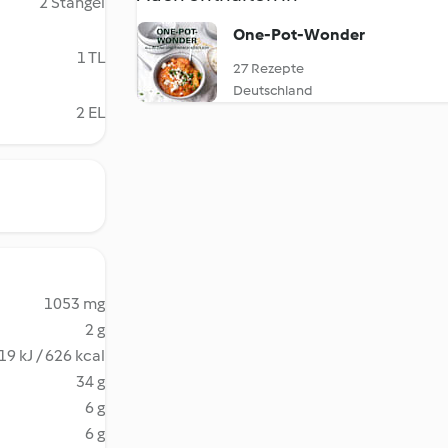
2 Stängel
One-Pot-Wonder
1 TL
27 Rezepte
Deutschland
2 EL
1053 mg
2 g
19 kJ / 626 kcal
34 g
6 g
6 g