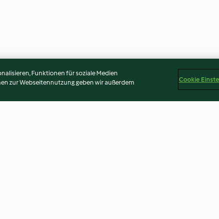
alisieren, Funktionen für soziale Medien
Cookie Einst
onen zur Webseitennutzung geben wir außerdem
heese
Teriyaki-Tempeh mit Reis und
Nudeln mit Tem
Gemüse
getrockneten T
4.3
(313)
3.9
(210)