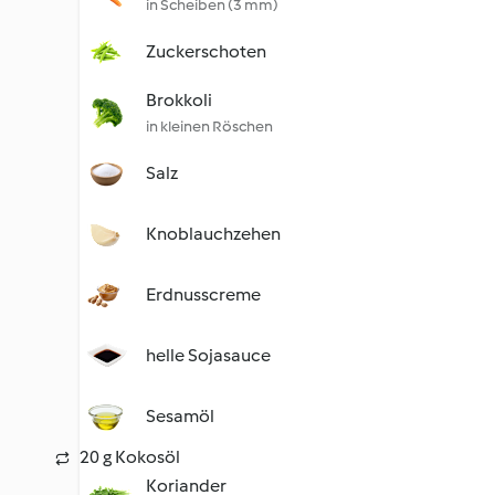
in Scheiben (3 mm)
Zuckerschoten
Brokkoli
in kleinen Röschen
Salz
Knoblauchzehen
Erdnusscreme
helle Sojasauce
Sesamöl
20 g Kokosöl
Koriander