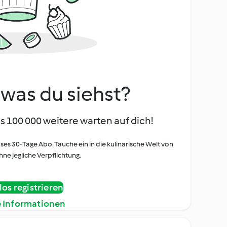
, was du siehst?
s 100 000 weitere warten auf dich!
oses 30-Tage Abo. Tauche ein in die kulinarische Welt von
ne jegliche Verpflichtung.
os registrieren
e Informationen