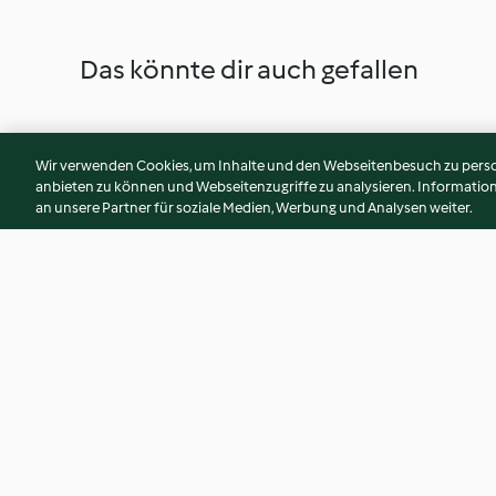
Das könnte dir auch gefallen
Wir verwenden Cookies, um Inhalte und den Webseitenbesuch zu person
anbieten zu können und Webseitenzugriffe zu analysieren. Informati
an unsere Partner für soziale Medien, Werbung und Analysen weiter.
Tofu-Gemüse-Bowl mit
Vegane Mac and C
Couscous
4.1
(383)
4.4
(507)