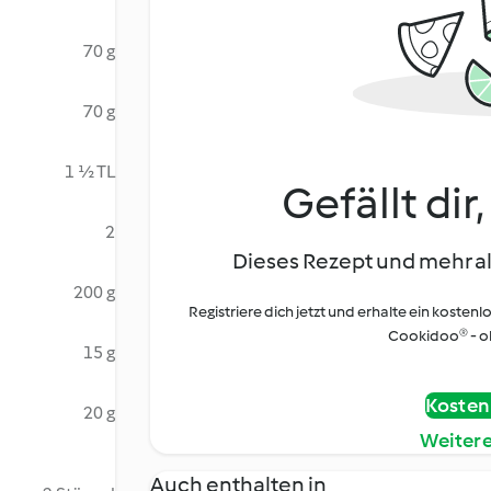
70 g
70 g
1 ½ TL
Gefällt dir
2
Dieses Rezept und mehr al
200 g
Registriere dich jetzt und erhalte ein kostenl
Cookidoo® - oh
15 g
Kostenl
20 g
Weiter
Auch enthalten in