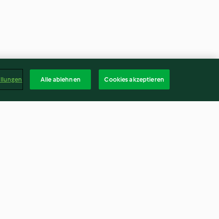
ellungen
Alle ablehnen
Cookies akzeptieren
peh und
Tomaten-Spinat-Curry mit
omaten
Kichererbsen
4.0
(578)