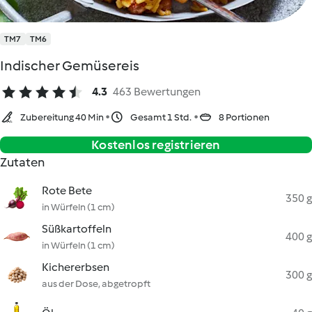
TM7
TM6
Indischer Gemüsereis
4.3
463 Bewertungen
Zubereitung 40 Min
Gesamt 1 Std.
8 Portionen
Kostenlos registrieren
Zutaten
Rote Bete
350 g
in Würfeln (1 cm)
Süßkartoffeln
400 g
in Würfeln (1 cm)
Kichererbsen
300 g
aus der Dose, abgetropft