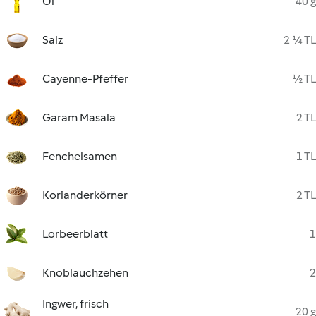
Öl
40 g
Salz
2 ¼ TL
Cayenne-Pfeffer
½ TL
Garam Masala
2 TL
Fenchelsamen
1 TL
Korianderkörner
2 TL
Lorbeerblatt
1
Knoblauchzehen
2
Ingwer, frisch
20 g