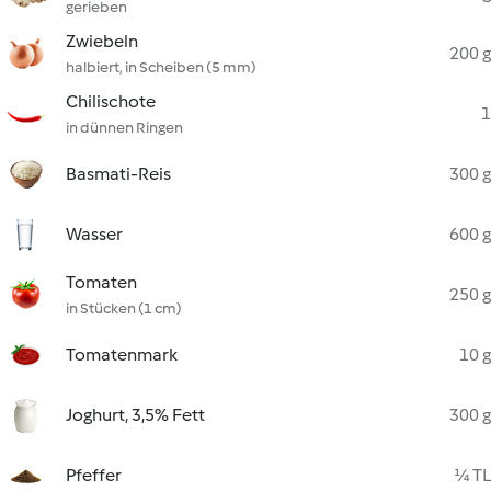
gerieben
Zwiebeln
200 g
halbiert, in Scheiben (5 mm)
Chilischote
1
in dünnen Ringen
Basmati-Reis
300 g
Wasser
600 g
Tomaten
250 g
in Stücken (1 cm)
Tomatenmark
10 g
Joghurt, 3,5% Fett
300 g
Pfeffer
¼ TL