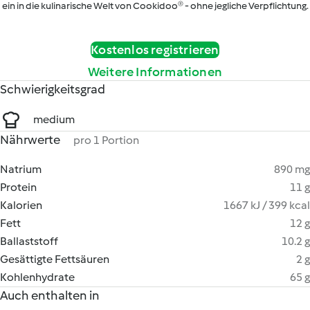
ein in die kulinarische Welt von Cookidoo® - ohne jegliche Verpflichtung.
Kostenlos registrieren
Weitere Informationen
Schwierigkeitsgrad
medium
Nährwerte
pro 1 Portion
Natrium
890 mg
Protein
11 g
Kalorien
1667 kJ / 399 kcal
Fett
12 g
Ballaststoff
10.2 g
Gesättigte Fettsäuren
2 g
Kohlenhydrate
65 g
Auch enthalten in