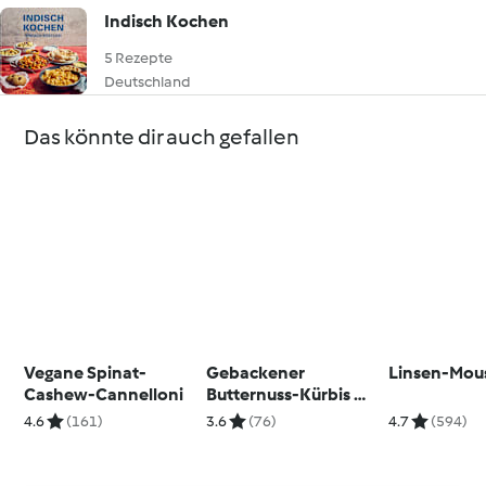
Indisch Kochen
5 Rezepte
Deutschland
Das könnte dir auch gefallen
Vegane Spinat-
Gebackener
Linsen-Mou
Cashew-Cannelloni
Butternuss-Kürbis mit
Couscous
4.6
(161)
3.6
(76)
4.7
(594)