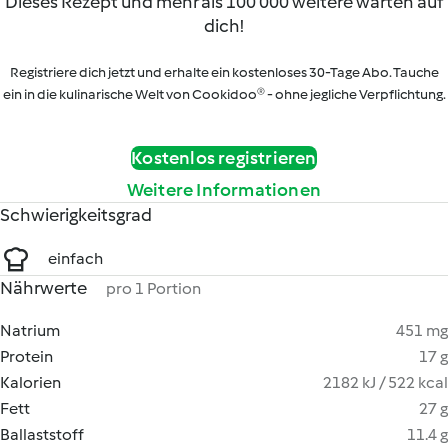
Dieses Rezept und mehr als 100 000 weitere warten auf
dich!
Registriere dich jetzt und erhalte ein kostenloses 30-Tage Abo. Tauche
ein in die kulinarische Welt von Cookidoo® - ohne jegliche Verpflichtung.
Kostenlos registrieren
Weitere Informationen
Schwierigkeitsgrad
einfach
Nährwerte
pro 1 Portion
Natrium
451 mg
Protein
17 g
Kalorien
2182 kJ / 522 kcal
Fett
27 g
Ballaststoff
11.4 g