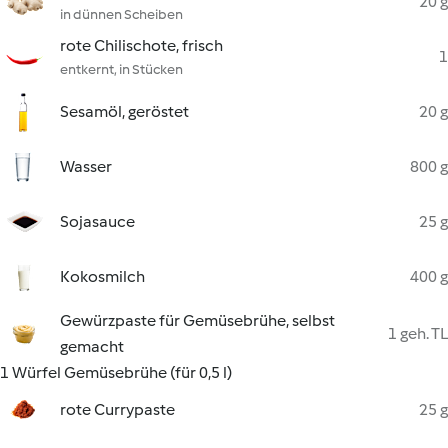
20 g
in dünnen Scheiben
rote Chilischote, frisch
1
entkernt, in Stücken
Sesamöl, geröstet
20 g
Wasser
800 g
Sojasauce
25 g
Kokosmilch
400 g
Gewürzpaste für Gemüsebrühe, selbst
1 geh. TL
gemacht
1 Würfel Gemüsebrühe (für 0,5 l)
rote Currypaste
25 g