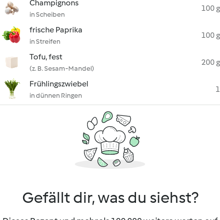
Champignons
100 g
in Scheiben
frische Paprika
100 g
in Streifen
Tofu, fest
200 g
(z. B. Sesam-Mandel)
Frühlingszwiebel
1
in dünnen Ringen
Gefällt dir, was du siehst?