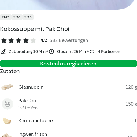
TM7
TM6
TM5
Kokossuppe mit Pak Choi
4.2
382 Bewertungen
Zubereitung 10 Min
Gesamt 25 Min
4 Portionen
Kostenlos registrieren
Zutaten
Glasnudeln
120 g
Pak Choi
150 g
in Streifen
Knoblauchzehe
1
Ingwer, frisch