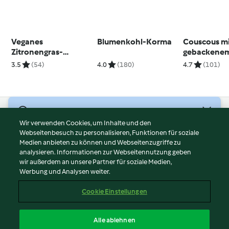
Veganes
Blumenkohl-Korma
Couscous m
Zitronengras-
gebackene
Süßkartoffel-Curry
und Tahin-D
3.5
(54)
4.0
(180)
4.7
(101)
© Copyright 2026
Wir verwenden Cookies, um Inhalte und den
Webseitenbesuch zu personalisieren, Funktionen für soziale
Nutzungsbedingungen
Medien anbieten zu können und Webseitenzugriffe zu
Datenschutzrichtlinien
analysieren. Informationen zur Webseitennutzung geben
Disclaimer
wir außerdem an unsere Partner für soziale Medien,
Werbung und Analysen weiter.
Impressum
Cookies
Cookie Einstellungen
Inhalt melden
Vertrag widerrufen
Alle ablehnen
Erklärung zur Barrierefreiheit