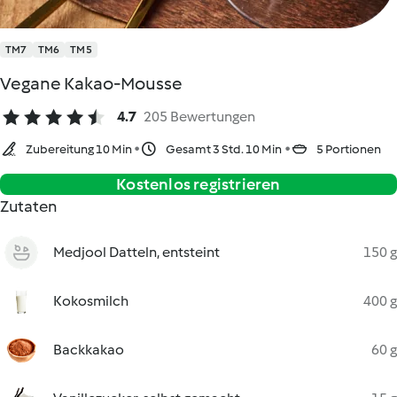
TM7
TM6
TM5
Vegane Kakao-Mousse
4.7
205 Bewertungen
Zubereitung 10 Min
Gesamt 3 Std. 10 Min
5 Portionen
Kostenlos registrieren
Zutaten
Medjool Datteln, entsteint
150 g
Kokosmilch
400 g
Backkakao
60 g