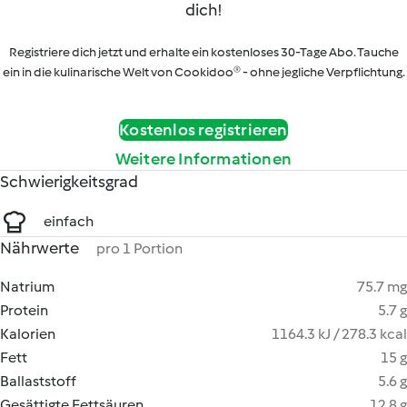
dich!
Registriere dich jetzt und erhalte ein kostenloses 30-Tage Abo. Tauche
ein in die kulinarische Welt von Cookidoo® - ohne jegliche Verpflichtung.
Kostenlos registrieren
Weitere Informationen
Schwierigkeitsgrad
einfach
Nährwerte
pro 1 Portion
Natrium
75.7 mg
Protein
5.7 g
Kalorien
1164.3 kJ / 278.3 kcal
Fett
15 g
Ballaststoff
5.6 g
Gesättigte Fettsäuren
12.8 g