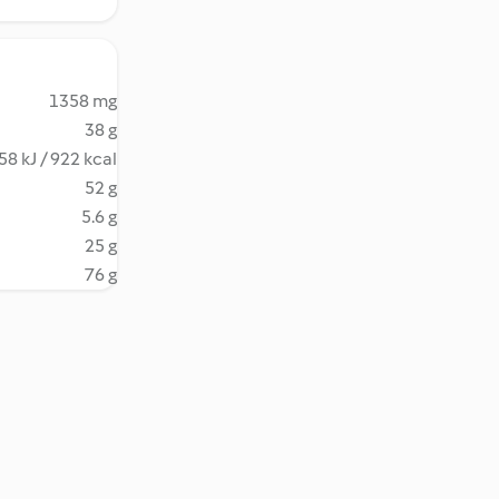
1358 mg
38 g
58 kJ / 922 kcal
52 g
5.6 g
25 g
76 g