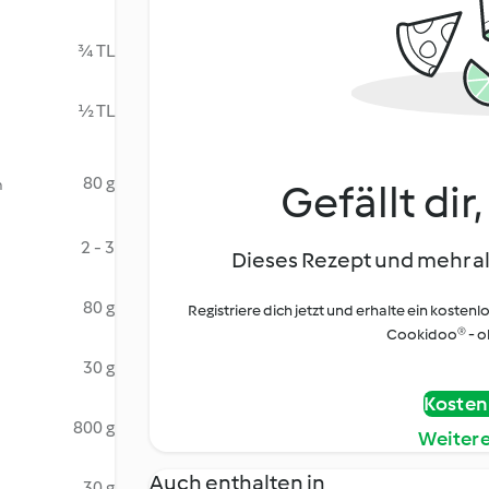
¾ TL
½ TL
80 g
m
Gefällt dir
2 - 3
Dieses Rezept und mehr al
80 g
Registriere dich jetzt und erhalte ein kostenl
Cookidoo® - oh
30 g
Kostenl
800 g
Weiter
Auch enthalten in
30 g