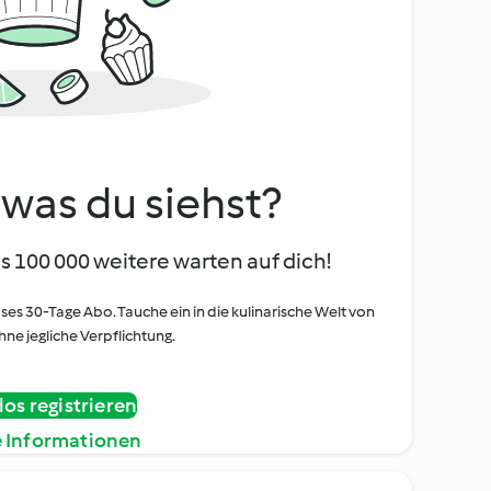
, was du siehst?
s 100 000 weitere warten auf dich!
oses 30-Tage Abo. Tauche ein in die kulinarische Welt von
ne jegliche Verpflichtung.
os registrieren
e Informationen