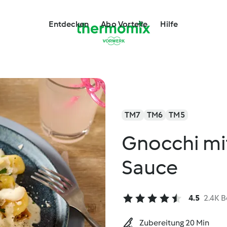
Entdecken
Abo Vorteile
Hilfe
TM7
TM6
TM5
Gnocchi mi
Sauce
4.5
2.4K 
Zubereitung 20 Min