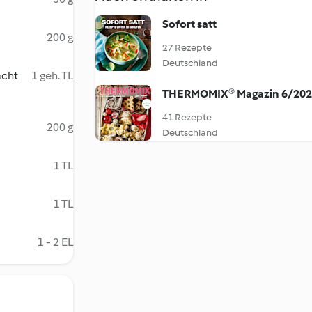
Sofort satt
200 g
27 Rezepte
Deutschland
acht
1 geh. TL
THERMOMIX® Magazin 6/20
41 Rezepte
200 g
Deutschland
1 TL
1 TL
1 - 2 EL