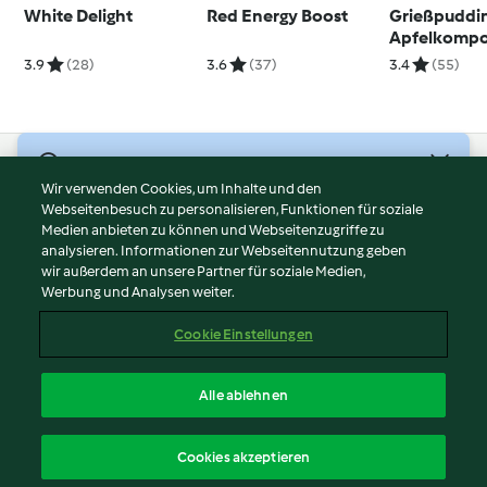
White Delight
Red Energy Boost
Grießpuddin
Apfelkompo
3.9
(28)
3.6
(37)
3.4
(55)
© Copyright 2026
Wir verwenden Cookies, um Inhalte und den
Webseitenbesuch zu personalisieren, Funktionen für soziale
Nutzungsbedingungen
Medien anbieten zu können und Webseitenzugriffe zu
Datenschutzrichtlinien
analysieren. Informationen zur Webseitennutzung geben
Disclaimer
wir außerdem an unsere Partner für soziale Medien,
Werbung und Analysen weiter.
Impressum
Cookies
Cookie Einstellungen
Inhalt melden
Vertrag widerrufen
Alle ablehnen
Erklärung zur Barrierefreiheit
Deutsch
Cookies akzeptieren