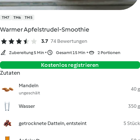
TM7
TM6
TM5
Warmer Apfelstrudel-Smoothie
3.7
74 Bewertungen
Zubereitung 5 Min
Gesamt 15 Min
2 Portionen
Kostenlos registrieren
Zutaten
Mandeln
40 g
ungeschält
Wasser
350 g
getrocknete Datteln, entsteint
5 Stück