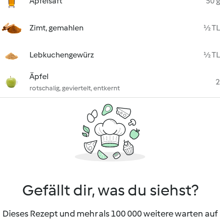
Apfelsaft
50 g
Zimt, gemahlen
½ TL
Lebkuchengewürz
½ TL
Äpfel
2
rotschalig, geviertelt, entkernt
Gefällt dir, was du siehst?
Dieses Rezept und mehr als 100 000 weitere warten auf