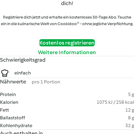
dich!
Registriere dich jetzt und erhalte ein kostenloses 30-Tage Abo. Tauche
ein in die kulinarische Welt von Cookidoo® - ohne jegliche Verpflichtung.
Kostenlos registrieren
Weitere Informationen
Schwierigkeitsgrad
einfach
Nährwerte
pro 1 Portion
Protein
5 g
Kalorien
1075 kJ / 258 kcal
Fett
12 g
Ballaststoff
8 g
Kohlenhydrate
32 g
Auch enthalten in