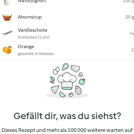
Naturjoghurt
100 g
Ahornsirup
20 g
Vanilleschote
½
in Stücken (1 cm)
Orange
1
geschält, in Stücken
Gefällt dir, was du siehst?
Dieses Rezept und mehr als 100 000 weitere warten auf