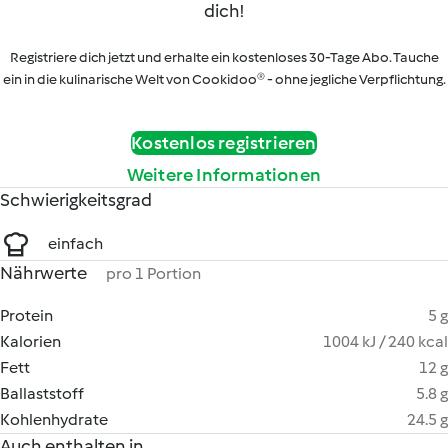
dich!
Registriere dich jetzt und erhalte ein kostenloses 30-Tage Abo. Tauche
ein in die kulinarische Welt von Cookidoo® - ohne jegliche Verpflichtung.
Kostenlos registrieren
Weitere Informationen
Schwierigkeitsgrad
einfach
Nährwerte
pro 1 Portion
Protein
5 g
Kalorien
1004 kJ / 240 kcal
Fett
12 g
Ballaststoff
5.8 g
Kohlenhydrate
24.5 g
Auch enthalten in