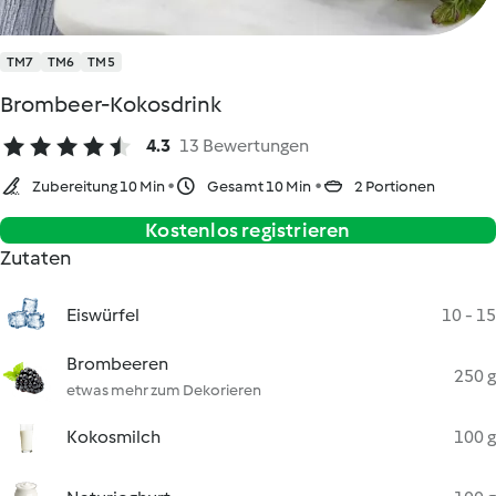
TM7
TM6
TM5
Brombeer-Kokosdrink
4.3
13 Bewertungen
Zubereitung 10 Min
Gesamt 10 Min
2 Portionen
Kostenlos registrieren
Zutaten
Eiswürfel
10 - 15
Brombeeren
250 g
etwas mehr zum Dekorieren
Kokosmilch
100 g