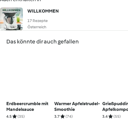
WILLKOMMEN
17 Rezepte
Österreich
Das könnte dir auch gefallen
Erdbeercrumble mit
Warmer Apfelstrudel-
Grießpuddin
Mandelsauce
Smoothie
Apfelkompo
4.5
(35)
3.7
(74)
3.4
(55)