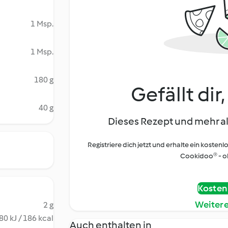
1 Msp.
1 Msp.
180 g
Gefällt dir
40 g
Dieses Rezept und mehr al
Registriere dich jetzt und erhalte ein kostenl
Cookidoo® - oh
Kostenl
Weiter
2 g
80 kJ / 186 kcal
Auch enthalten in