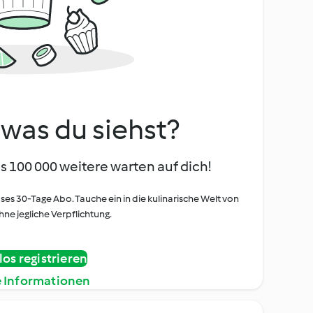
, was du siehst?
s 100 000 weitere warten auf dich!
oses 30-Tage Abo. Tauche ein in die kulinarische Welt von
ne jegliche Verpflichtung.
os registrieren
e Informationen