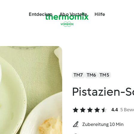
Entdecken
Abo Vorteile
Hilfe
TM7
TM6
TM5
Pistazien-
4.4
5 Bew
Zubereitung 10 Min