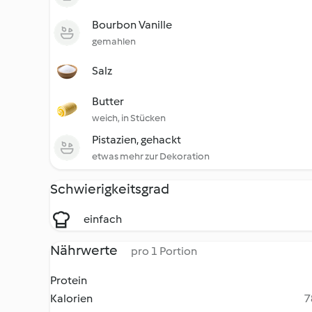
Bourbon Vanille
gemahlen
Salz
Butter
weich, in Stücken
Pistazien, gehackt
etwas mehr zur Dekoration
Schwierigkeitsgrad
einfach
Nährwerte
pro 1 Portion
Protein
Kalorien
7