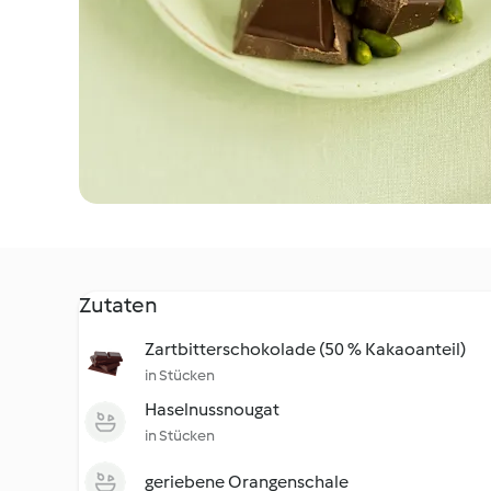
Zutaten
Zartbitterschokolade (50 % Kakaoanteil)
in Stücken
Haselnussnougat
in Stücken
geriebene Orangenschale